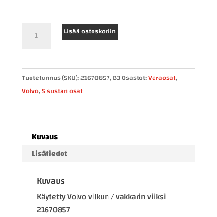
Volvo
Lisää ostoskoriin
vilkun
/
vakkarin
Tuotetunnus (SKU):
21670857, B3
Osastot:
Varaosat
,
viiksi
Volvo
,
Sisustan osat
21670857
määrä
Kuvaus
Lisätiedot
Kuvaus
Käytetty Volvo vilkun / vakkarin viiksi
21670857