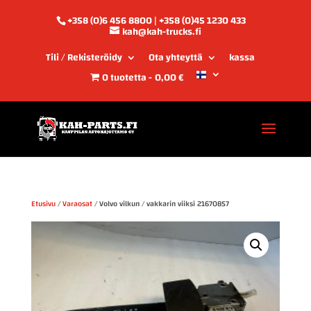
+358 (0)6 456 8800 | +358 (0)45 1230 433
kah@kah-trucks.fi
Tili / Rekisteröidy
Ota yhteyttä
kassa
0 tuotetta
0,00 €
Etusivu
/
Varaosat
/ Volvo vilkun / vakkarin viiksi 21670857