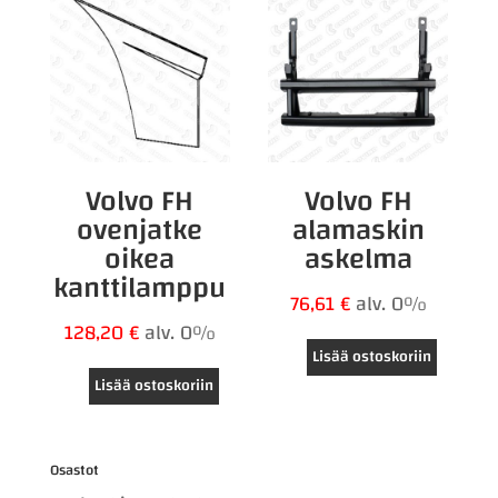
Volvo FH
Volvo FH
ovenjatke
alamaskin
oikea
askelma
kanttilamppu
76,61
€
alv. 0%
128,20
€
alv. 0%
Lisää ostoskoriin
Lisää ostoskoriin
Osastot