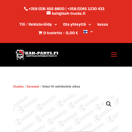
+358 (0)6 456 8800 | +358 (0)45 1230 433
kah@kah-trucks.fi
Tili / Rekisteröidy
Ota yhteyttä
kassa
0 tuotetta
0,00 €
Etusivu
/
Varaosat
/ Volvo FH astinkotelo oikea