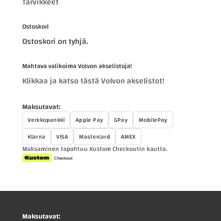
Tarvikkeet
Ostoskori
Ostoskori on tyhjä.
Mahtava valikoima Volvon akselistoja!
Klikkaa ja katso tästä Volvon akselistot!
Maksutavat:
Verkkopankki
Apple Pay
GPay
MobilePay
Klarna
VISA
Mastercard
AMEX
Maksaminen tapahtuu Kustom Checkoutin kautta.
Maksutavat: