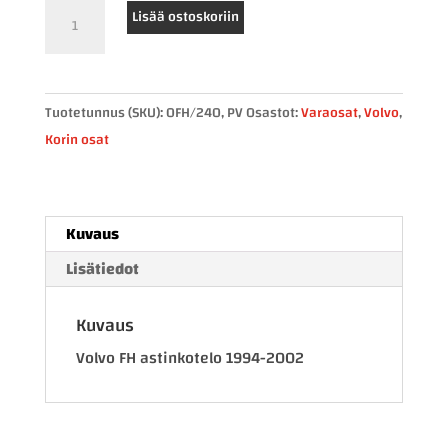
Volvo
Lisää ostoskoriin
FH
astinkotelo
oikea
Tuotetunnus (SKU):
0FH/240, PV
Osastot:
Varaosat
,
Volvo
,
määrä
Korin osat
Kuvaus
Lisätiedot
Kuvaus
Volvo FH astinkotelo 1994-2002