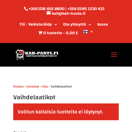
+358 (0)6 456 8800 | +358 (0)45 1230 433
kah@kah-trucks.fi
Tili / Rekisteröidy
Ota yhteyttä
kassa
0 tuotetta
0,00 €
Etusivu
/
Varaosat
/
Sisu
/ Vaihdelaatikot
Vaihdelaatikot
Valitun kaltaisia tuotteita ei löytynyt.