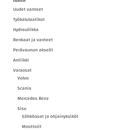
Osastot
Uudet vanteet
Työkalulaatikot
Hydrauliikka
Renkaat ja vanteet
Perävaunun akselit
Antiikki
Varaosat
Volvo
Scania
Mercedes Benz
Sisu
Sähköosat ja ohjainyksiköt
Moottorit