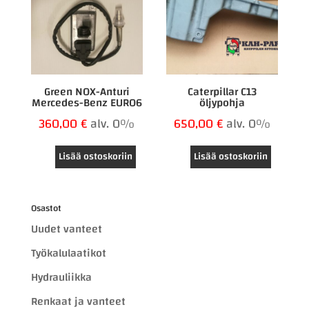
Green NOX-Anturi
Caterpillar C13
Mercedes-Benz EURO6
öljypohja
360,00
€
alv. 0%
650,00
€
alv. 0%
Lisää ostoskoriin
Lisää ostoskoriin
Osastot
Uudet vanteet
Työkalulaatikot
Hydrauliikka
Renkaat ja vanteet