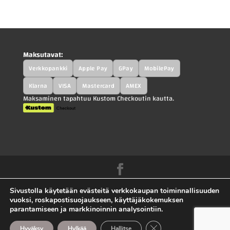
Maksutavat:
Verkkopankki
Apple Pay
GPay
MobilePay
Klarna
VISA
Mastercard
AMEX
Maksaminen tapahtuu Kustom Checkoutin kautta.
Kah-Parts.fi - Kah-Trucks.fi - Kauppilan
Sivustolla käytetään evästeitä verkkokaupan toiminnallisuuden
Autohajottamo Oy |
Tietosuojaseloste
|
vuoksi, roskapostisuojaukseen, käyttäjäkokemuksen
parantamiseen ja markkinoinnin analysointiin.
Toimitusehdot
|
Ota yhteyttä |
Sivuston toteutus
Sulje evästebanneri
Hyväksy
Hylkää
Hallitse