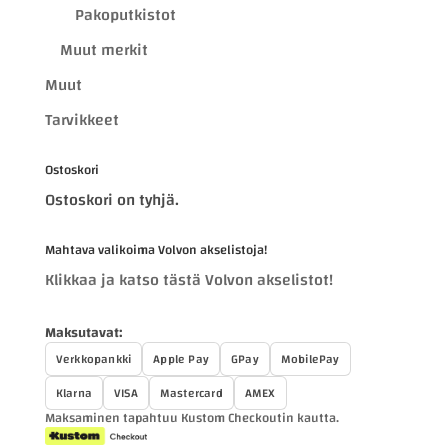
Pakoputkistot
Muut merkit
Muut
Tarvikkeet
Ostoskori
Ostoskori on tyhjä.
Mahtava valikoima Volvon akselistoja!
Klikkaa ja katso tästä Volvon akselistot!
Maksutavat:
Verkkopankki
Apple Pay
GPay
MobilePay
Klarna
VISA
Mastercard
AMEX
Maksaminen tapahtuu Kustom Checkoutin kautta.