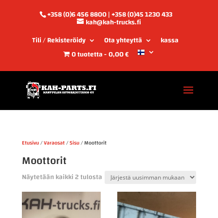
+358 (0)6 456 8800 | +358 (0)45 1230 433
kah@kah-trucks.fi
Tili / Rekisteröidy
Ota yhteyttä
kassa
0 tuotetta
0,00 €
Etusivu
/
Varaosat
/
Sisu
/ Moottorit
Moottorit
Sorted
Näytetään kaikki 2 tulosta
by
latest