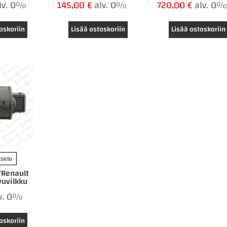
lv. 0%
145,00
€
alv. 0%
720,00
€
alv. 0
oskoriin
Lisää ostoskoriin
Lisää ostoskoriin
tselu
/Renault
uvilkku
v. 0%
oskoriin