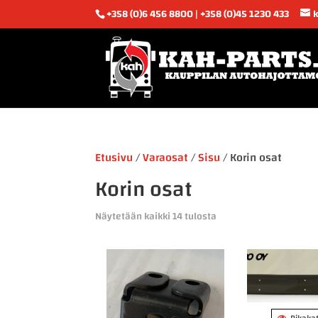
+358 (0)6 456 8800 | +358 (0)45 1230 433
Etusivu
/
Varaosat
/
Sisu
/ Korin osat
Korin osat
Sorted
Näytetään kaikki 14 tulosta
by
latest