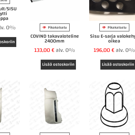
tselu
lt/SISU
ytti
ippa
lv. 0%
Pikakatselu
Pikakatselu
COVIND takavaloteline
Sisu E-sarja valokeh
2400mm
oikea
oskoriin
133,00
€
alv. 0%
196,00
€
alv. 0%
Lisää ostoskoriin
Lisää ostoskoriin