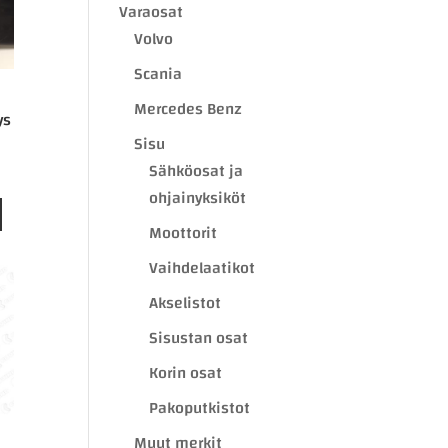
Varaosat
Volvo
Scania
Mercedes Benz
ys
Sisu
Sähköosat ja
ohjainyksiköt
Moottorit
Vaihdelaatikot
Akselistot
Sisustan osat
Korin osat
Pakoputkistot
Muut merkit