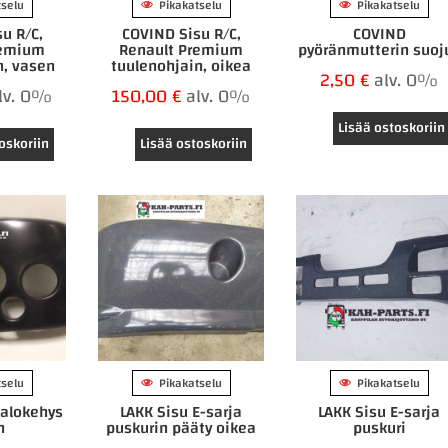
tselu
Pikakatselu
Pikakatselu
u R/C,
COVIND Sisu R/C,
COVIND
remium
Renault Premium
pyöränmutterin suoj
n, vasen
tuulenohjain, oikea
2,50
€
alv. 0%
lv. 0%
150,00
€
alv. 0%
Lisää ostoskoriin
oskoriin
Lisää ostoskoriin
tselu
Pikakatselu
Pikakatselu
valokehys
LAKK Sisu E-sarja
LAKK Sisu E-sarja
n
puskurin pääty oikea
puskuri