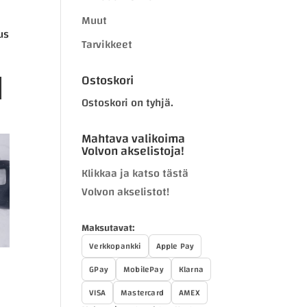
Muut
us
Tarvikkeet
Ostoskori
Ostoskori on tyhjä.
Mahtava valikoima
Volvon akselistoja!
Klikkaa ja katso tästä
Volvon akselistot!
Maksutavat:
Verkkopankki
Apple Pay
GPay
MobilePay
Klarna
VISA
Mastercard
AMEX