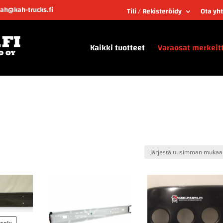
kah@kah-trucks.fi
Tili / Rekisteröidy
Ota yh
Kaikki tuotteet
Varaosat merkeit