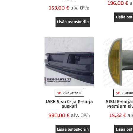
196,00
€
a
153,00
€
alv. 0%
Lisää ost
Lisää ostoskoriin
Pikakatselu
Pikaka
LAKK Sisu C- ja R-sarja
SISU E-sarja
puskuri
Premium siv
890,00
€
alv. 0%
15,32
€
al
Lisää ostoskoriin
Lisää ost