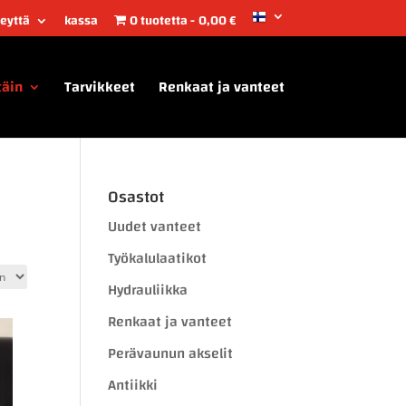
teyttä
kassa
0 tuotetta
0,00 €
täin
Tarvikkeet
Renkaat ja vanteet
Osastot
Uudet vanteet
Työkalulaatikot
Hydrauliikka
Renkaat ja vanteet
Perävaunun akselit
Antiikki