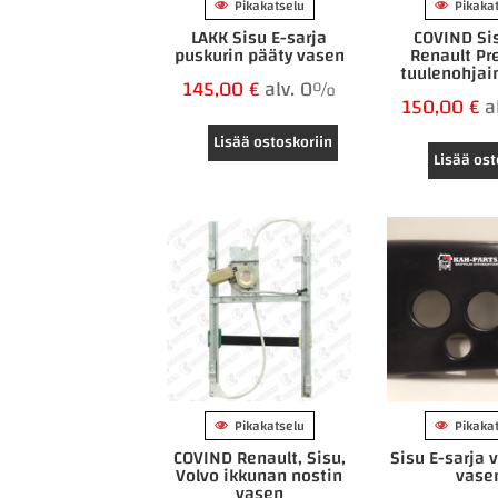
Pikakatselu
Pikaka
LAKK Sisu E-sarja
COVIND Sis
puskurin pääty vasen
Renault P
tuulenohjai
145,00
€
alv. 0%
150,00
€
a
Lisää ostoskoriin
Lisää ost
Pikakatselu
Pikaka
COVIND Renault, Sisu,
Sisu E-sarja 
Volvo ikkunan nostin
vase
vasen