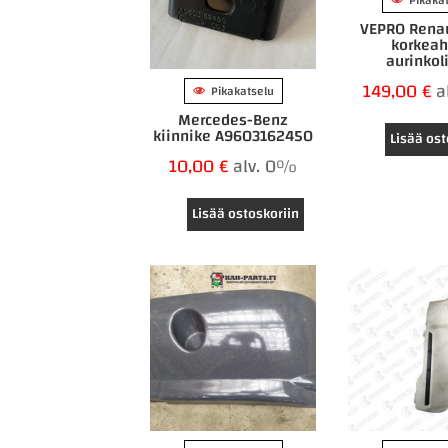
Pikaka
VEPRO Renau
korkeah
aurinkol
149,00
€
a
Pikakatselu
Mercedes-Benz
kiinnike A9603162450
Lisää ost
10,00
€
alv. 0%
Lisää ostoskoriin