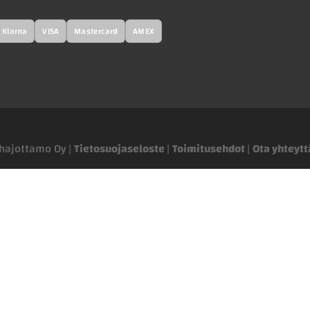
Klarna
VISA
Mastercard
AMEX
tohajottamo Oy |
Tietosuojaseloste
|
Toimitusehdot
|
Ota yhteytt