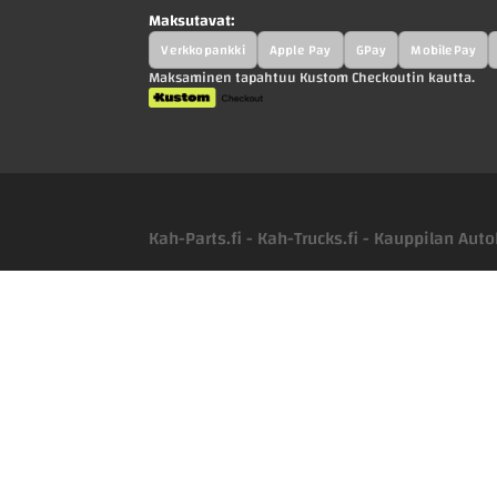
Maksutavat:
Verkkopankki
Apple Pay
GPay
MobilePay
Maksaminen tapahtuu Kustom Checkoutin kautta.
Kah-Parts.fi - Kah-Trucks.fi - Kauppilan Au