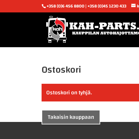
+358 (0)6 456 8800 | +358 (0)45 1230 433
Ostoskori
Ostoskori on tyhjä.
Takaisin kauppaan