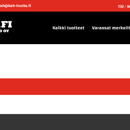
kah@kah-trucks.fi
Tili / 
Kaikki tuotteet
Varaosat merkeit