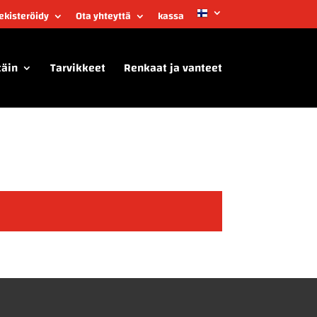
Rekisteröidy
Ota yhteyttä
kassa
täin
Tarvikkeet
Renkaat ja vanteet