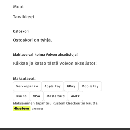
Muut
Tarvikkeet
Ostoskori
Ostoskori on tyhjä.
Mahtava valikoima Volvon akselistoja!
Klikkaa ja katso tästä Volvon akselistot!
Maksutavat:
Verkkopankki
Apple Pay
GPay
MobilePay
Klarna
VISA
Mastercard
AMEX
Maksaminen tapahtuu Kustom Checkoutin kautta.