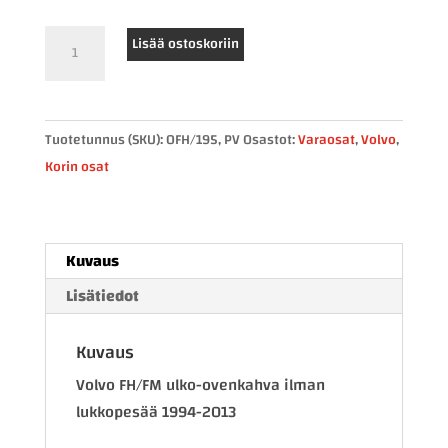
Volvo
Lisää ostoskoriin
FH/FM
ovenkahva
vasen
Tuotetunnus (SKU):
0FH/195, PV
Osastot:
Varaosat
,
Volvo
,
määrä
Korin osat
Kuvaus
Lisätiedot
Kuvaus
Volvo FH/FM ulko-ovenkahva ilman
lukkopesää 1994-2013