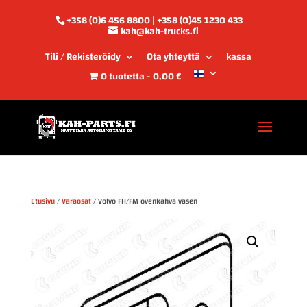
+358 (0)6 456 8800 | +358 (0)45 1230 433
kah@kah-trucks.fi
Tili / Rekisteröidy
Ota yhteyttä
kassa
0 tuotetta
0,00 €
Etusivu
/
Varaosat
/ Volvo FH/FM ovenkahva vasen