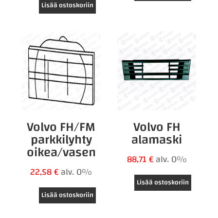
Lisää ostoskoriin
Volvo FH/FM
Volvo FH
parkkilyhty
alamaski
oikea/vasen
88,71
€
alv. 0%
22,58
€
alv. 0%
Lisää ostoskoriin
Lisää ostoskoriin