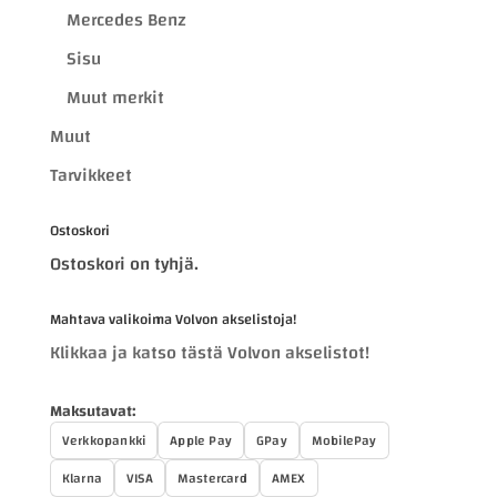
Mercedes Benz
Sisu
Muut merkit
Muut
Tarvikkeet
Ostoskori
Ostoskori on tyhjä.
Mahtava valikoima Volvon akselistoja!
Klikkaa ja katso tästä Volvon akselistot!
Maksutavat:
Verkkopankki
Apple Pay
GPay
MobilePay
Klarna
VISA
Mastercard
AMEX