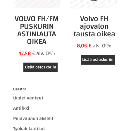
VOLVO FH/FM
Volvo FH
PUSKURIN
ajovalon
ASTINLAUTA
tausta oikea
OIKEA
8,06
€
alv. 0%
47,58
€
alv. 0%
Lisää ostoskoriin
Lisää ostoskoriin
Osastot
Uudet vanteet
Antiikki
Perävaunun akselit
Työkalulaatikot