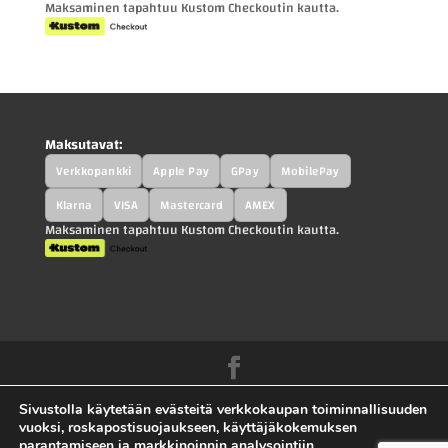
Maksaminen tapahtuu Kustom Checkoutin kautta.
Maksutavat:
Verkkopankki
Apple Pay
GPay
MobilePay
Klarna
VISA
Mastercard
AMEX
Maksaminen tapahtuu Kustom Checkoutin kautta.
Kah-Parts.fi - Kah-Trucks.fi - Kauppilan
Sivustolla käytetään evästeitä verkkokaupan toiminnallisuuden
Autohajottamo Oy |
Tietosuojaseloste
|
vuoksi, roskapostisuojaukseen, käyttäjäkokemuksen
parantamiseen ja markkinoinnin analysointiin.