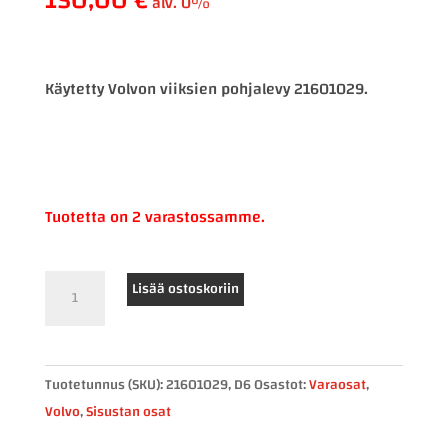
alv. 0%
Käytetty Volvon viiksien pohjalevy 21601029.
Tuotetta on 2 varastossamme.
Volvo
Lisää ostoskoriin
viiksien
pohjalevy
21601029
Tuotetunnus (SKU):
21601029, D6
Osastot:
Varaosat
,
määrä
Volvo
,
Sisustan osat