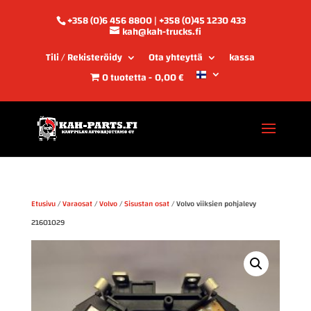
+358 (0)6 456 8800 | +358 (0)45 1230 433
kah@kah-trucks.fi
Tili / Rekisteröidy
Ota yhteyttä
kassa
0 tuotetta
0,00 €
Etusivu
/
Varaosat
/
Volvo
/
Sisustan osat
/ Volvo viiksien pohjalevy
21601029