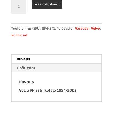
Volvo
Lisää ostoskoriin
FH
astinkotelo
vasen
Tuotetunnus (SKU):
0FH/241, PV
Osastot:
Varaosat
,
Volvo
,
määrä
Korin osat
Kuvaus
Lisätiedot
Kuvaus
Volvo FH astinkotelo 1994-2002