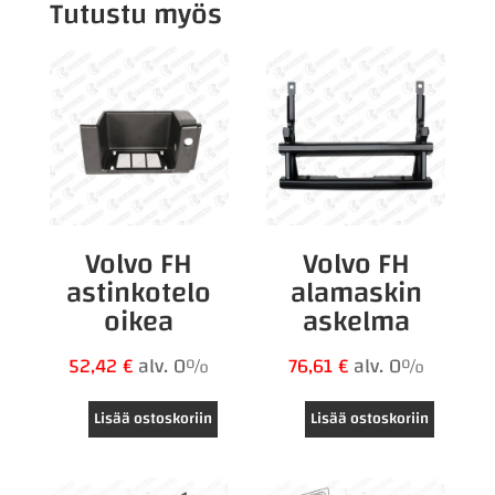
Tutustu myös
Volvo FH
Volvo FH
astinkotelo
alamaskin
oikea
askelma
52,42
€
alv. 0%
76,61
€
alv. 0%
Lisää ostoskoriin
Lisää ostoskoriin