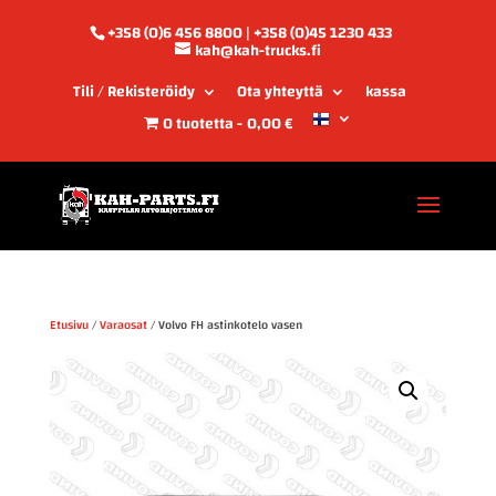
+358 (0)6 456 8800 | +358 (0)45 1230 433
kah@kah-trucks.fi
Tili / Rekisteröidy
Ota yhteyttä
kassa
0 tuotetta
0,00 €
Etusivu
/
Varaosat
/ Volvo FH astinkotelo vasen