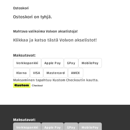
Ostoskori
Ostoskori on tyhjä.
Mahtava valikoima Volvon akselistoja!
Klikkaa ja katso tästä Volvon akselistot!
Maksutavat:
Verkkopankki
Apple Pay
GPay
MobilePay
Klarna
VISA
Mastercard
AMEX
Maksaminen tapahtuu Kustom Checkoutin kautta.
Maksutavat:
Verkkopankki
Apple Pay
GPay
MobilePay