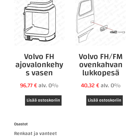
Volvo FH
Volvo FH/FM
ajovalonkehy
ovenkahvan
s vasen
lukkopesä
96,77
€
alv. 0%
40,32
€
alv. 0%
Lisää ostoskoriin
Lisää ostoskoriin
Osastot
Renkaat ja vanteet