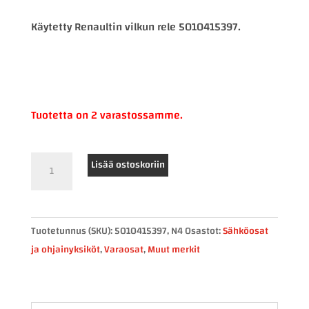
Käytetty Renaultin vilkun rele 5010415397.
Tuotetta on 2 varastossamme.
Renault
Lisää ostoskoriin
vilkun
rele
5010415397
Tuotetunnus (SKU):
5010415397, N4
Osastot:
Sähköosat
määrä
ja ohjainyksiköt
,
Varaosat
,
Muut merkit