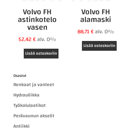
Volvo FH
Volvo FH
astinkotelo
alamaski
vasen
88,71
€
alv. 0%
52,42
€
alv. 0%
Lisää ostoskoriin
Lisää ostoskoriin
Osastot
Renkaat ja vanteet
Hydrauliikka
Työkalulaatikot
Perävaunun akselit
Antiikki