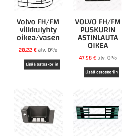
Volvo FH/FM
VOLVO FH/FM
vilkkulyhty
PUSKURIN
oikea/vasen
ASTINLAUTA
OIKEA
28,22
€
alv. 0%
47,58
€
alv. 0%
Lisää ostoskoriin
Lisää ostoskoriin