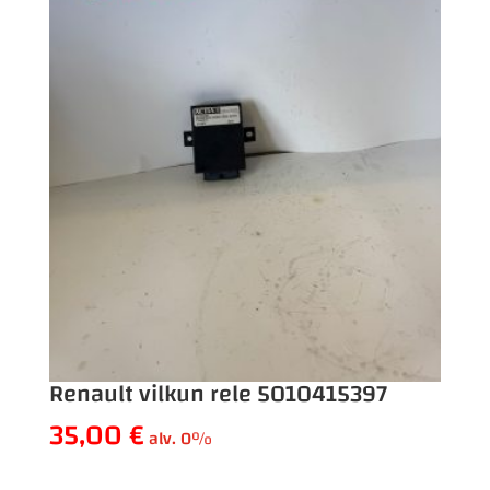
Renault vilkun rele 5010415397
35,00
€
alv. 0%