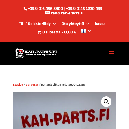
+358 (0)6 456 8800 | +358 (0)45 1230 433
kah@kah-trucks.fi
Tili / Rekisteröidy
Ota yhteyttä
kassa
0 tuotetta
0,00 €
Etusivu
/
Varaosat
/ Renault vilkun rele 5010415397