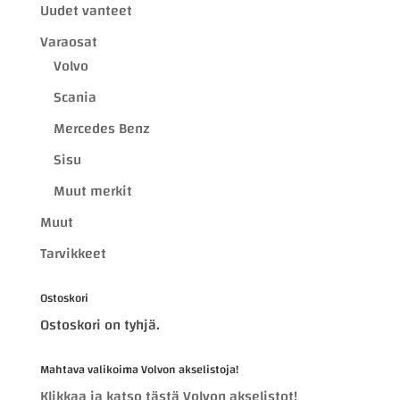
Uudet vanteet
Varaosat
Volvo
Scania
Mercedes Benz
Sisu
Muut merkit
Muut
Tarvikkeet
Ostoskori
Ostoskori on tyhjä.
Mahtava valikoima Volvon akselistoja!
Klikkaa ja katso tästä Volvon akselistot!