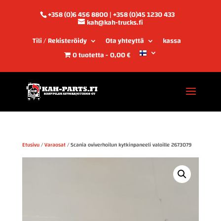
+358 (0)6 456 8800 | +358 (0)45 1230 433
kah@kah-trucks.fi
Tili / Rekisteröidy
Ota yhteyttä
kassa
0 tuotetta
0,00 €
Etusivu
/
Varaosat
/ Scania oviverhoilun kytkinpaneeli valoille 2673079