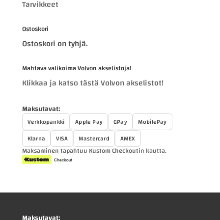
Tarvikkeet
Ostoskori
Ostoskori on tyhjä.
Mahtava valikoima Volvon akselistoja!
Klikkaa ja katso tästä Volvon akselistot!
Maksutavat:
Verkkopankki
Apple Pay
GPay
MobilePay
Klarna
VISA
Mastercard
AMEX
Maksaminen tapahtuu Kustom Checkoutin kautta.
Maksutavat: