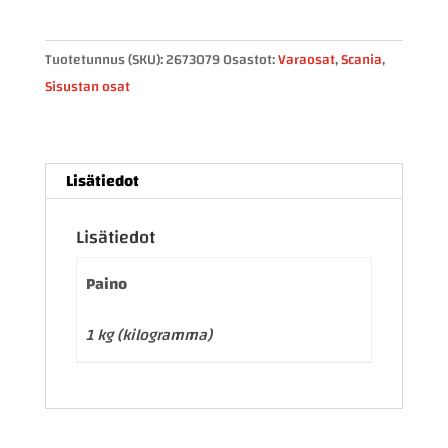
oviverhoilun
kytkinpaneeli
valoille
Tuotetunnus (SKU):
2673079
Osastot:
Varaosat
,
Scania
,
2673079
Sisustan osat
määrä
Lisätiedot
Lisätiedot
Paino
1 kg (kilogramma)