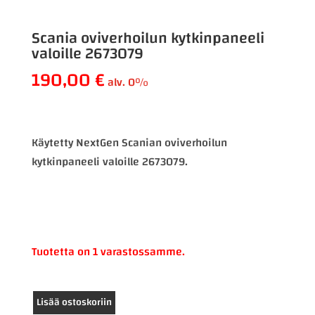
Scania oviverhoilun kytkinpaneeli
valoille 2673079
190,00
€
alv. 0%
Käytetty NextGen Scanian oviverhoilun
kytkinpaneeli valoille 2673079.
Tuotetta on 1 varastossamme.
Scania
Lisää ostoskoriin