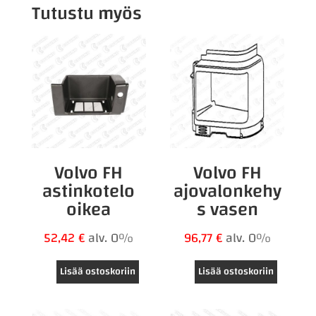
Tutustu myös
Volvo FH
Volvo FH
astinkotelo
ajovalonkehy
oikea
s vasen
52,42
€
alv. 0%
96,77
€
alv. 0%
Lisää ostoskoriin
Lisää ostoskoriin