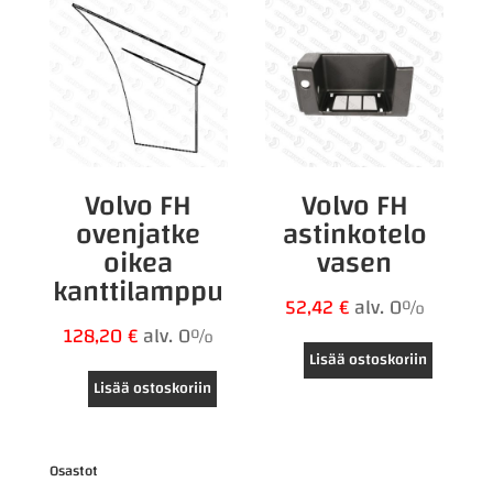
Volvo FH
Volvo FH
ovenjatke
astinkotelo
oikea
vasen
kanttilamppu
52,42
€
alv. 0%
128,20
€
alv. 0%
Lisää ostoskoriin
Lisää ostoskoriin
Osastot