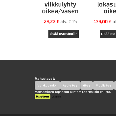
vilkkulyhty
lokas
oikea/vasen
oik
28,22
€
alv. 0%
139,00
€
a
Lisää ostoskoriin
Lisää ost
Maksutavat:
Verkkopankki
Apple Pay
GPay
MobilePay
Maksaminen tapahtuu Kustom Checkoutin kautta.