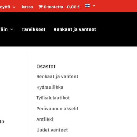
teyttä
kassa
0 tuotetta
0,00 €
täin
Tarvikkeet
Renkaat ja vanteet
Osastot
Renkaat ja vanteet
Hydrauliikka
Työkalulaatikot
Perävaunun akselit
Antiikki
tä
Uudet vanteet