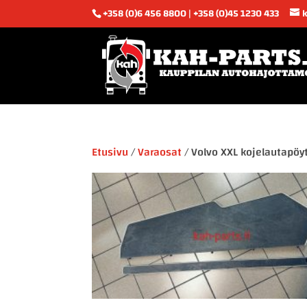
+358 (0)6 456 8800 | +358 (0)45 1230 433
Etusivu
/
Varaosat
/ Volvo XXL kojelautapöy