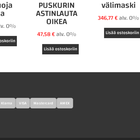
uoja
PUSKURIN
välimaski
ea
ASTINLAUTA
346,77
€
alv. 0%
OIKEA
lv. 0%
Lisää ostoskoriin
47,58
€
alv. 0%
oskoriin
Lisää ostoskoriin
Klarna
VISA
Mastercard
AMEX