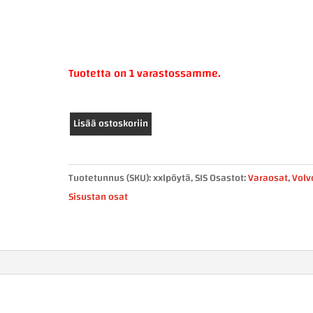
Tuotetta on 1 varastossamme.
Volvo
Lisää ostoskoriin
XXL
kojelautapöytä
määrä
Tuotetunnus (SKU):
xxlpöytä, SIS
Osastot:
Varaosat
,
Volv
Sisustan osat