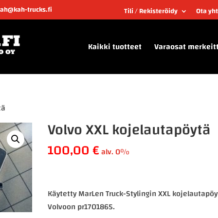
kah@kah-trucks.fi
Tili / Rekisteröidy
Ota yh
Kaikki tuotteet
Varaosat merkeit
tä
Volvo XXL kojelautapöytä
100,00
€
alv. 0%
Käytetty MarLen Truck-Stylingin XXL kojelautapöy
Volvoon pr1701865.