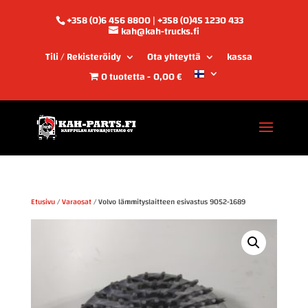
+358 (0)6 456 8800 | +358 (0)45 1230 433
kah@kah-trucks.fi
Tili / Rekisteröidy
Ota yhteyttä
kassa
0 tuotetta
0,00 €
Etusivu
/
Varaosat
/ Volvo lämmityslaitteen esivastus 9052-1689