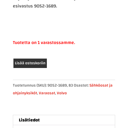
esivastus 9052-1689.
Tuotetta on 1 varastossamme.
Volvo
Lisää ostoskoriin
lämmityslaitteen
esivastus
9052-
Tuotetunnus (SKU):
9052-1689, B3
Osastot:
Sähköosat ja
1689
ohjainyksiköt
,
Varaosat
,
Volvo
määrä
Lisätiedot