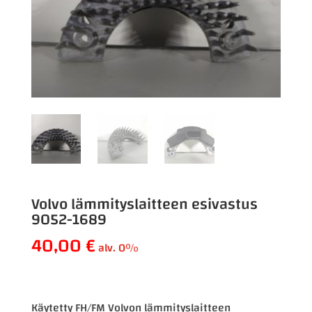
Volvo lämmityslaitteen esivastus
9052-1689
40,00
€
alv. 0%
Käytetty FH/FM Volvon lämmityslaitteen