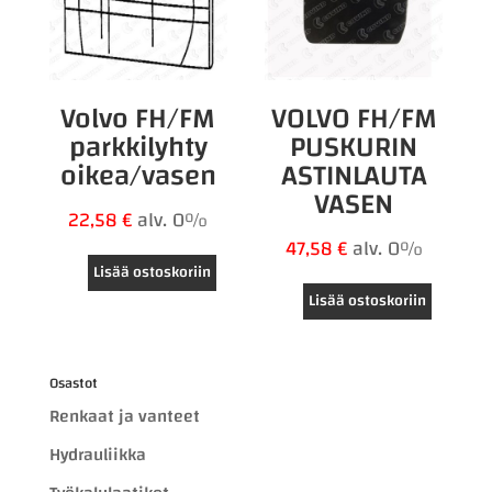
Volvo FH/FM
VOLVO FH/FM
parkkilyhty
PUSKURIN
oikea/vasen
ASTINLAUTA
VASEN
22,58
€
alv. 0%
47,58
€
alv. 0%
Lisää ostoskoriin
Lisää ostoskoriin
Osastot
Renkaat ja vanteet
Hydrauliikka