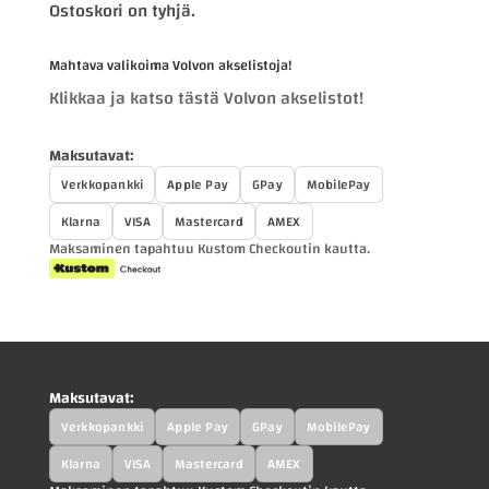
Ostoskori on tyhjä.
Mahtava valikoima Volvon akselistoja!
Klikkaa ja katso tästä Volvon akselistot!
Maksutavat:
Verkkopankki
Apple Pay
GPay
MobilePay
Klarna
VISA
Mastercard
AMEX
Maksaminen tapahtuu Kustom Checkoutin kautta.
Maksutavat:
Verkkopankki
Apple Pay
GPay
MobilePay
Klarna
VISA
Mastercard
AMEX