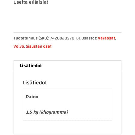
Useita erilaisia!
Tuotetunnus (SKU):
7420920570, B1
Osastot:
Varaosat
,
Volvo
,
Sisustan osat
Lisätiedot
Lisätiedot
Paino
1,5 kg (kilogramma)