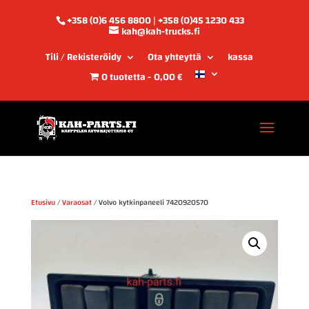
+358 (0)6 456 8800 | +358 (0)45 1230 433
kah@kah-trucks.fi
Tili / Rekisteröidy
Ota yhteyttä
kassa
0 tuotetta
0,00 €
Etusivu
/
Varaosat
/ Volvo kytkinpaneeli 7420920570