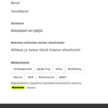
Muut
Tarvikkeet
Ostoskori
Ostoskori on tyhjä.
Mahtava valikoima Volvon akselistoja!
Klikkaa ja katso tästä Volvon akselistot!
Maksutavat:
Verkkopankki
Apple Pay
GPay
MobilePay
Klarna
VISA
Mastercard
AMEX
Maksaminen tapahtuu Kustom Checkoutin kautta.