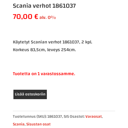
Scania verhot 1861037
70,00
€
alv. 0%
Käytetyt Scanian verhot 1861037, 2 kpl.
Korkeus 83,5cm, leveys 254cm.
Tuotetta on 1 varastossamme.
Scania
Lisää ostoskoriin
verhot
1861037
määrä
Tuotetunnus (SKU):
1861037, SIS
Osastot:
Varaosat
,
Scania
,
Sisustan osat