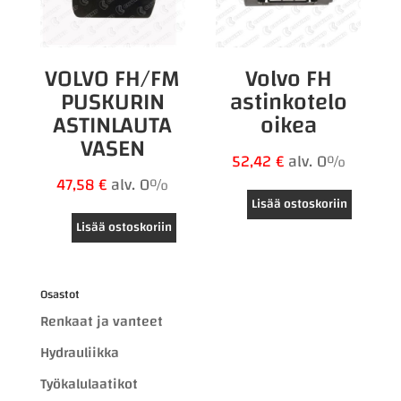
VOLVO FH/FM
Volvo FH
PUSKURIN
astinkotelo
ASTINLAUTA
oikea
VASEN
52,42
€
alv. 0%
47,58
€
alv. 0%
Lisää ostoskoriin
Lisää ostoskoriin
Osastot
Renkaat ja vanteet
Hydrauliikka
Työkalulaatikot