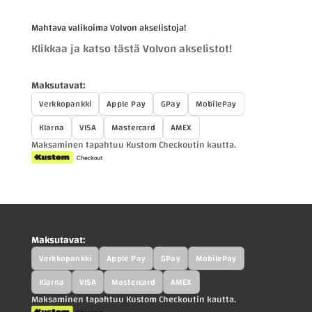
Mahtava valikoima Volvon akselistoja!
Klikkaa ja katso tästä Volvon akselistot!
Maksutavat:
Verkkopankki
Apple Pay
GPay
MobilePay
Klarna
VISA
Mastercard
AMEX
Maksaminen tapahtuu Kustom Checkoutin kautta.
Maksutavat:
Verkkopankki
Apple Pay
GPay
MobilePay
Klarna
VISA
Mastercard
AMEX
Maksaminen tapahtuu Kustom Checkoutin kautta.