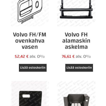
Volvo FH/FM
Volvo FH
ovenkahva
alamaskin
vasen
askelma
52,42
€
alv. 0%
76,61
€
alv. 0%
Lisää ostoskoriin
Lisää ostoskoriin