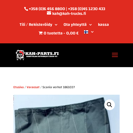
+358 (0)6 456 8800 | +358 (0)45 1230 433
kah@kah-trucks.fi
Tili / Rekisteröidy
Ota yhteyttä
kassa
0 tuotetta
0,00 €
Etusivu
/
Varaosat
/ Scania verhot 1861037