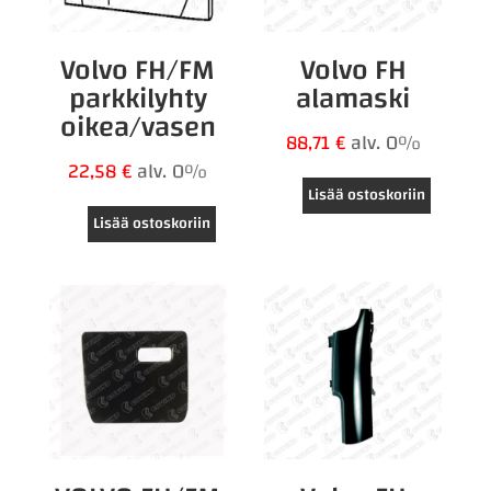
Volvo FH/FM
Volvo FH
parkkilyhty
alamaski
oikea/vasen
88,71
€
alv. 0%
22,58
€
alv. 0%
Lisää ostoskoriin
Lisää ostoskoriin