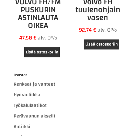
VOLVO FH/FM
Volvo FH
PUSKURIN
tuulenohjain
ASTINLAUTA
vasen
OIKEA
92,74
€
alv. 0%
47,58
€
alv. 0%
Lisää ostoskoriin
Lisää ostoskoriin
Osastot
Renkaat ja vanteet
Hydrauliikka
Työkalulaatikot
Perävaunun akselit
Antiikki