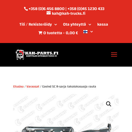
+358 (0)6 456 8800 | +358 (0)45 1230 433
kah@kah-trucks.fi
Tili / Rekisteröidy
Ota yhteyttä
kassa
0 tuotetta
0,00 €
Etusivu
/
Varaosat
/ Covind SC R-sarja takalokasuoja rauta