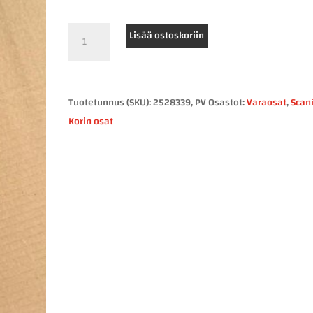
Scania
Lisää ostoskoriin
nextgen
suoja
2528339
Tuotetunnus (SKU):
2528339, PV
Osastot:
Varaosat
,
Scan
määrä
Korin osat