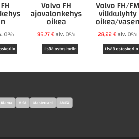
 FH
Volvo FH
Volvo FH/F
nkehys
ajovalonkehys
vilkkulyhty
en
oikea
oikea/vase
v. 0%
96,77
€
alv. 0%
28,22
€
alv. 0%
oskoriin
Lisää ostoskoriin
Lisää ostoskoriin
Klarna
VISA
Mastercard
AMEX