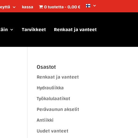
teyttä
kassa
0 tuotetta
0,00 €
täin
Tarvikkeet
Renkaat ja vanteet
Osastot
Renkaat ja vanteet
Hydrauliikka
Työkalulaatikot
Perävaunun akselit
Antiikki
Uudet vanteet