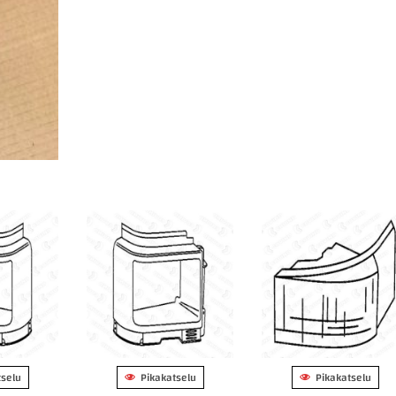
tselu
Pikakatselu
Pikakatselu