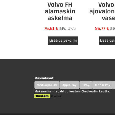
Volvo FH
Volvo
alamaskin
ajovalo
askelma
vas
76,61
€
alv. 0%
96,77
€
al
Lisää ostoskoriin
Lisää ost
Maksutavat:
Verkkopankki
Apple Pay
GPay
MobilePay
Maksaminen tapahtuu Kustom Checkoutin kautta.