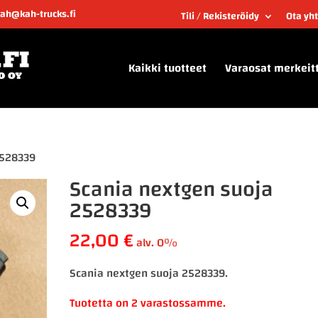
kah@kah-trucks.fi
Tili / Rekisteröidy
Ota yh
Kaikki tuotteet
Varaosat merkeit
2528339
Scania nextgen suoja
2528339
22,00
€
alv. 0%
Scania nextgen suoja 2528339.
Tuotetta on 2 varastossamme.