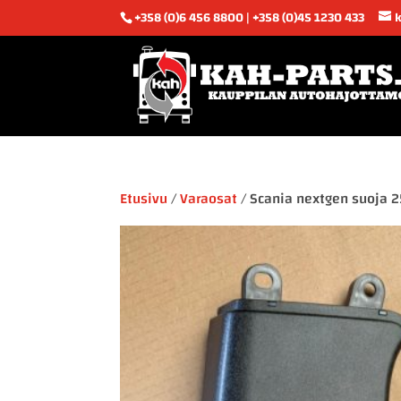
+358 (0)6 456 8800 | +358 (0)45 1230 433
Etusivu
/
Varaosat
/ Scania nextgen suoja 