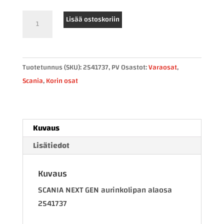
SCANIA
Lisää ostoskoriin
NEXT
GEN
aurinkolipan
Tuotetunnus (SKU):
2541737, PV
Osastot:
Varaosat
,
alaosa
Scania
,
Korin osat
2541737
määrä
Kuvaus
Lisätiedot
Kuvaus
SCANIA NEXT GEN aurinkolipan alaosa
2541737