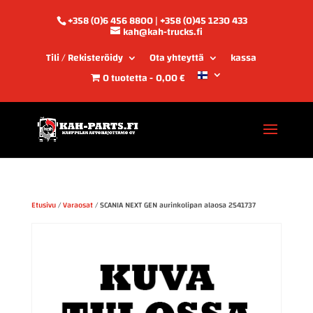
+358 (0)6 456 8800 | +358 (0)45 1230 433
kah@kah-trucks.fi
Tili / Rekisteröidy
Ota yhteyttä
kassa
0 tuotetta
0,00 €
Etusivu
/
Varaosat
/ SCANIA NEXT GEN aurinkolipan alaosa 2541737