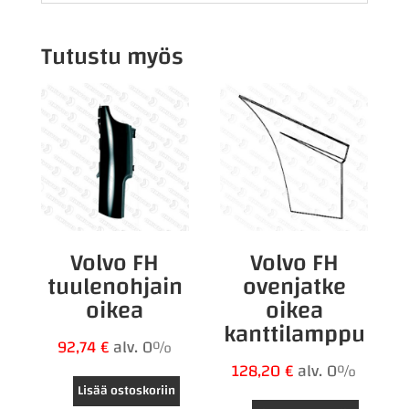
Tutustu myös
Volvo FH
Volvo FH
tuulenohjain
ovenjatke
oikea
oikea
kanttilamppu
92,74
€
alv. 0%
128,20
€
alv. 0%
Lisää ostoskoriin