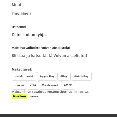
Muut
Tarvikkeet
Ostoskori
Ostoskori on tyhjä.
Mahtava valikoima Volvon akselistoja!
Klikkaa ja katso tästä Volvon akselistot!
Maksutavat:
Verkkopankki
Apple Pay
GPay
MobilePay
Klarna
VISA
Mastercard
AMEX
Maksaminen tapahtuu Kustom Checkoutin kautta.