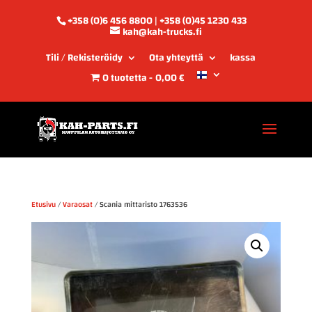
+358 (0)6 456 8800 | +358 (0)45 1230 433
kah@kah-trucks.fi
Tili / Rekisteröidy
Ota yhteyttä
kassa
0 tuotetta
0,00 €
Etusivu
/
Varaosat
/ Scania mittaristo 1763536