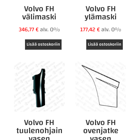
Volvo FH
Volvo FH
välimaski
ylämaski
346,77
€
alv. 0%
177,42
€
alv. 0%
Lisää ostoskoriin
Lisää ostoskoriin
Volvo FH
Volvo FH
tuulenohjain
ovenjatke
vasen
vasen