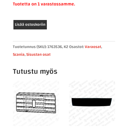
Tuotetta on 1 varastossamme.
Scania
Lisää ostoskoriin
mittaristo
1763536
määrä
Tuotetunnus (SKU):
1763536, K2
Osastot:
Varaosat
,
Scania
,
Sisustan osat
Tutustu myös