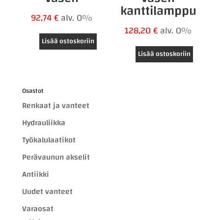
kanttilamppu
92,74
€
alv. 0%
128,20
€
alv. 0%
Lisää ostoskoriin
Lisää ostoskoriin
Osastot
Renkaat ja vanteet
Hydrauliikka
Työkalulaatikot
Perävaunun akselit
Antiikki
Uudet vanteet
Varaosat