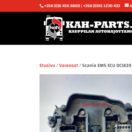
+358 (0)6 456 8800 | +358 (0)45 1230 433
Etusivu
/
Varaosat
/ Scania EMS ECU DC1619