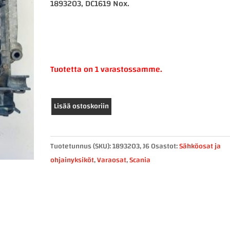
1893203, DC1619 Nox.
Tuotetta on 1 varastossamme.
Scania
Lisää ostoskoriin
EMS
ECU
DC1619
Tuotetunnus (SKU):
1893203, J6
Osastot:
Sähköosat ja
1893203
ohjainyksiköt
,
Varaosat
,
Scania
määrä