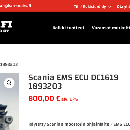
kah@kah-trucks.fi
Tili / Rekisteröidy
Ota yh
Kaikki tuotteet
Varaosat merkeit
 1893203
Scania EMS ECU DC1619
1893203
800,00
€
alv. 0%
Käytetty Scanian moottorin ohjainlaite / EMS EC