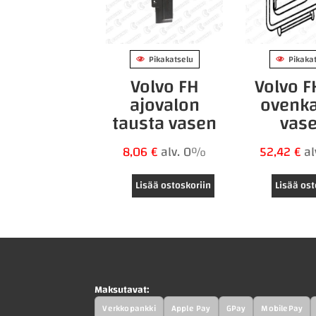
Pikakatselu
Pikaka
Volvo FH
Volvo 
ajovalon
ovenk
tausta vasen
vas
8,06
€
alv. 0%
52,42
€
a
Lisää ostoskoriin
Lisää ost
Maksutavat:
Verkkopankki
Apple Pay
GPay
MobilePay