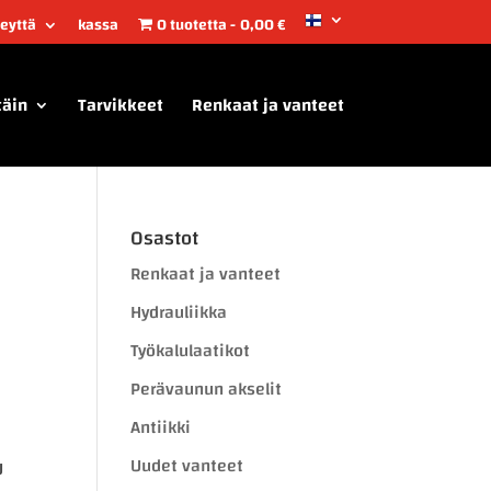
teyttä
kassa
0 tuotetta
0,00 €
täin
Tarvikkeet
Renkaat ja vanteet
Osastot
Renkaat ja vanteet
Hydrauliikka
Työkalulaatikot
Perävaunun akselit
Antiikki
Uudet vanteet
U