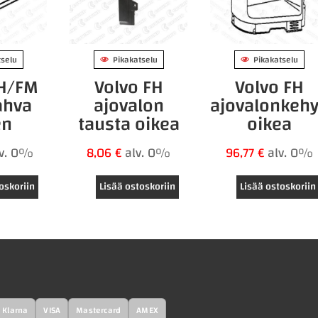
tselu
Pikakatselu
Pikakatselu
FH/FM
Volvo FH
Volvo FH
ahva
ajovalon
ajovalonkeh
en
tausta oikea
oikea
lv. 0%
8,06
€
alv. 0%
96,77
€
alv. 0%
oskoriin
Lisää ostoskoriin
Lisää ostoskoriin
Klarna
VISA
Mastercard
AMEX