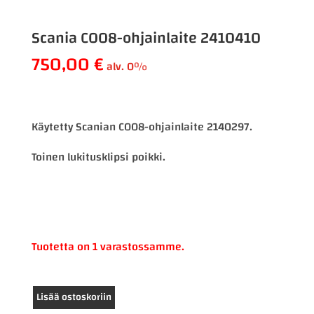
Scania COO8-ohjainlaite 2410410
750,00
€
alv. 0%
Käytetty Scanian COO8-ohjainlaite 2140297.
Toinen lukitusklipsi poikki.
Tuotetta on 1 varastossamme.
Scania
Lisää ostoskoriin
COO8-