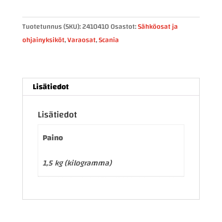
ohjainlaite
2410410
Tuotetunnus (SKU):
2410410
Osastot:
Sähköosat ja
määrä
ohjainyksiköt
,
Varaosat
,
Scania
Lisätiedot
Lisätiedot
Paino
1,5 kg (kilogramma)