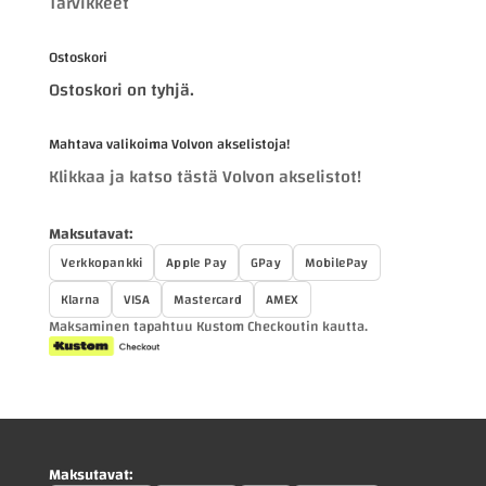
Tarvikkeet
Ostoskori
Ostoskori on tyhjä.
Mahtava valikoima Volvon akselistoja!
Klikkaa ja katso tästä Volvon akselistot!
Maksutavat:
Verkkopankki
Apple Pay
GPay
MobilePay
Klarna
VISA
Mastercard
AMEX
Maksaminen tapahtuu Kustom Checkoutin kautta.
Maksutavat: