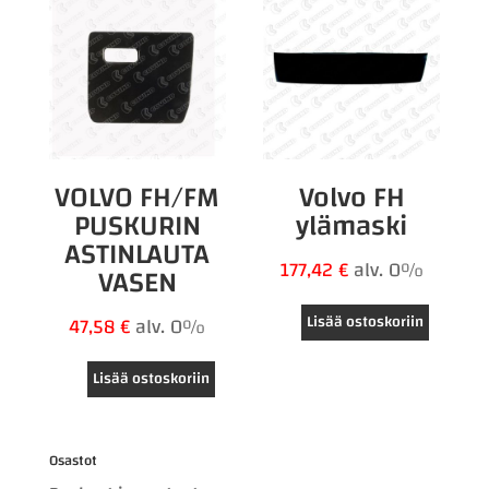
VOLVO FH/FM
Volvo FH
PUSKURIN
ylämaski
ASTINLAUTA
177,42
€
alv. 0%
VASEN
Lisää ostoskoriin
47,58
€
alv. 0%
Lisää ostoskoriin
Osastot