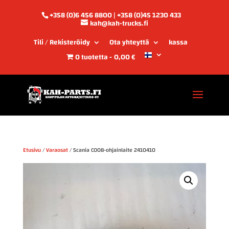
+358 (0)6 456 8800 | +358 (0)45 1230 433
kah@kah-trucks.fi
Tili / Rekisteröidy
Ota yhteyttä
kassa
0 tuotetta
0,00 €
Etusivu
/
Varaosat
/ Scania COO8-ohjainlaite 2410410