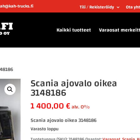
kah@kah-trucks.fi
Tili / Rekisteröidy
Ota yh
Kaikki tuotteet
Varaosat merkeit
148186
Scania ajovalo oikea
3148186
1 400,00
€
alv. 0%
Scania ajovalo oikea 3148186
Varasto loppu
Tuotetunnus (SKU):
3148186
Osastot:
Varaosat
,
Scania
,
K