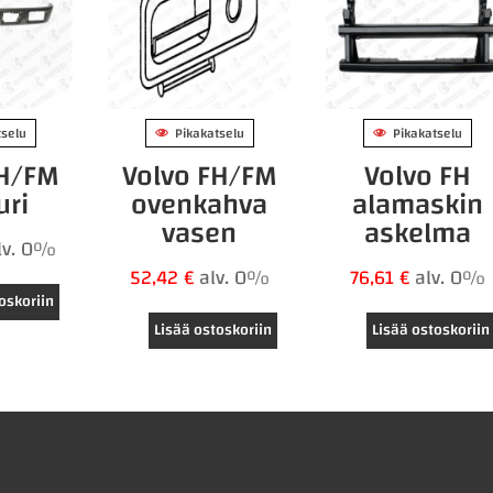
tselu
Pikakatselu
Pikakatselu
FH/FM
Volvo FH/FM
Volvo FH
uri
ovenkahva
alamaskin
vasen
askelma
lv. 0%
52,42
€
alv. 0%
76,61
€
alv. 0%
oskoriin
Lisää ostoskoriin
Lisää ostoskoriin