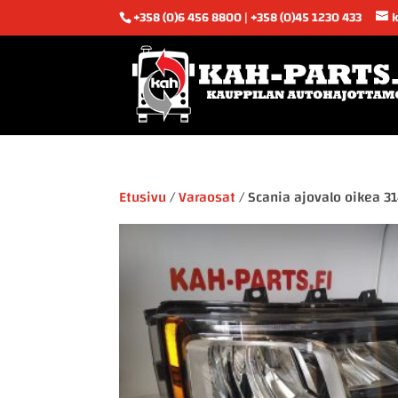
+358 (0)6 456 8800 | +358 (0)45 1230 433
Etusivu
/
Varaosat
/ Scania ajovalo oikea 3