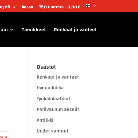
teyttä
kassa
0 tuotetta
0,00 €
täin
Tarvikkeet
Renkaat ja vanteet
Osastot
Renkaat ja vanteet
Hydrauliikka
Työkalulaatikot
Perävaunun akselit
Antiikki
Uudet vanteet
orin