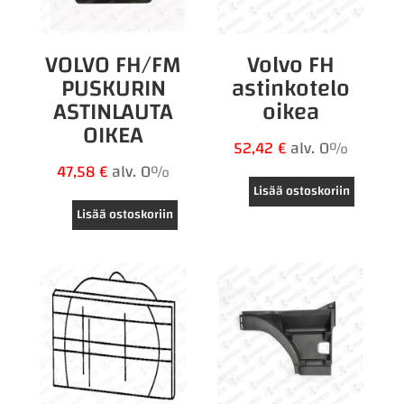
VOLVO FH/FM
Volvo FH
PUSKURIN
astinkotelo
ASTINLAUTA
oikea
OIKEA
52,42
€
alv. 0%
47,58
€
alv. 0%
Lisää ostoskoriin
Lisää ostoskoriin