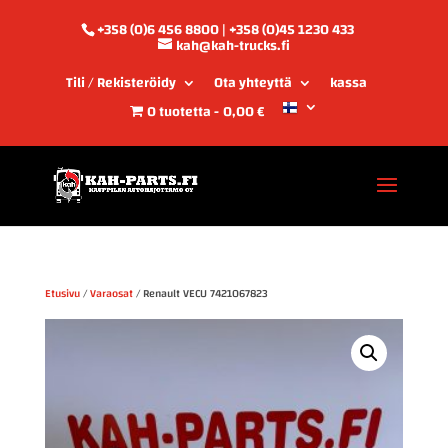
+358 (0)6 456 8800 | +358 (0)45 1230 433
kah@kah-trucks.fi
Tili / Rekisteröidy
Ota yhteyttä
kassa
0 tuotetta
0,00 €
Etusivu
/
Varaosat
/ Renault VECU 7421067823