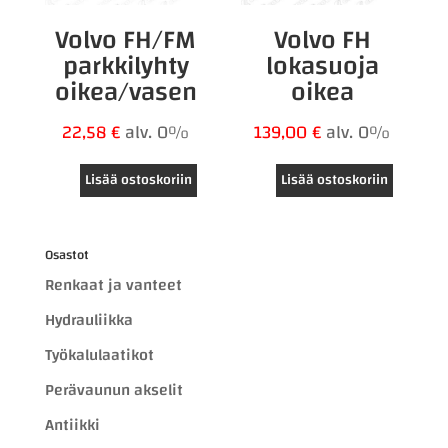
Volvo FH/FM
Volvo FH
parkkilyhty
lokasuoja
oikea/vasen
oikea
22,58
€
alv. 0%
139,00
€
alv. 0%
Lisää ostoskoriin
Lisää ostoskoriin
Osastot
Renkaat ja vanteet
Hydrauliikka
Työkalulaatikot
Perävaunun akselit
Antiikki