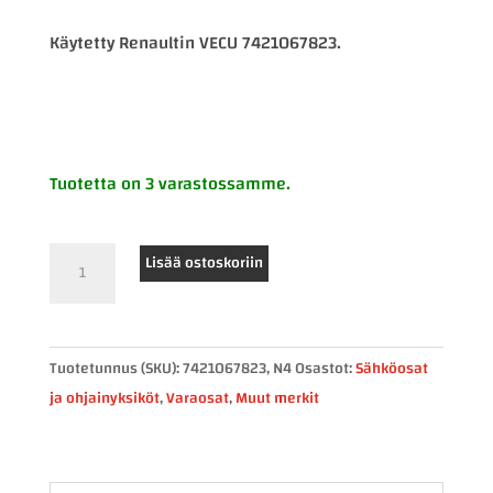
Käytetty Renaultin VECU 7421067823.
Tuotetta on 3 varastossamme.
Renault
Lisää ostoskoriin
VECU
7421067823
määrä
Tuotetunnus (SKU):
7421067823, N4
Osastot:
Sähköosat
ja ohjainyksiköt
,
Varaosat
,
Muut merkit