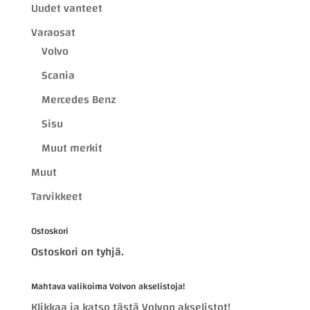
Uudet vanteet
Varaosat
Volvo
Scania
Mercedes Benz
Sisu
Muut merkit
Muut
Tarvikkeet
Ostoskori
Ostoskori on tyhjä.
Mahtava valikoima Volvon akselistoja!
Klikkaa ja katso tästä Volvon akselistot!