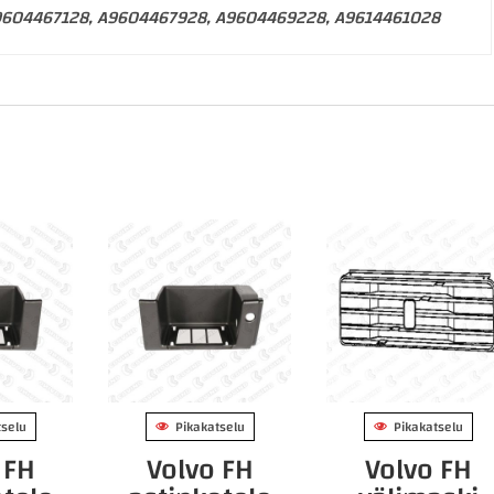
9604467128, A9604467928, A9604469228, A9614461028
tselu
Pikakatselu
Pikakatselu
 FH
Volvo FH
Volvo FH