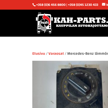
+358 (0)6 456 8800 | +358 (0)45 1230 433
Etusivu
/
Varaosat
/ Mercedes-Benz lämmö