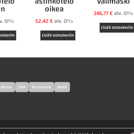
otelo
astinkotelo
välimaski
en
oikea
346,77
€
alv. 0%
lv. 0%
52,42
€
alv. 0%
Lisää ostoskoriin
oskoriin
Lisää ostoskoriin
Klarna
VISA
Mastercard
AMEX