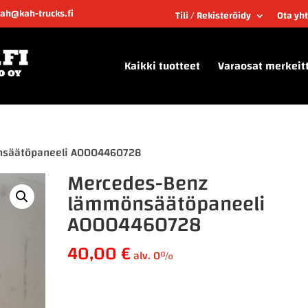
kah@kah-trucks.fi
Tili / Rekisteröidy
Ota yh
Kaikki tuotteet
Varaosat merkeit
nsäätöpaneeli A0004460728
Mercedes-Benz
lämmönsäätöpaneeli
A0004460728
40,00
€
alv. 0%