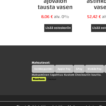
ajovalon
astink
tausta vasen
vas
8,06
€
alv. 0%
52,42
€
a
Lisää ostoskoriin
Lisää ost
Maksutavat:
Verkkopankki
Apple Pay
GPay
MobilePay
Maksaminen tapahtuu Kustom Checkoutin kautta.