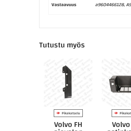
Vastaavuus
a9604466128, A
Tutustu myös
Pikakatselu
Pikaka
Volvo FH
Volvo