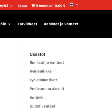
teyttä
kassa
0 tuotetta
0,00 €
täin
Tarvikkeet
Renkaat ja vanteet
Osastot
Renkaat ja vanteet
Hydrauliikka
Työkalulaatikot
Perävaunun akselit
Antiikki
Uudet vanteet