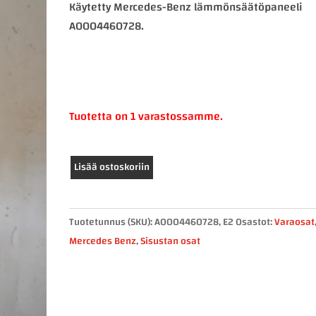
Käytetty Mercedes-Benz lämmönsäätöpaneeli
A0004460728.
Tuotetta on 1 varastossamme.
Mercedes-
Lisää ostoskoriin
Benz
lämmönsäätöpaneeli
A0004460728
Tuotetunnus (SKU):
A0004460728, E2
Osastot:
Varaosat
määrä
Mercedes Benz
,
Sisustan osat