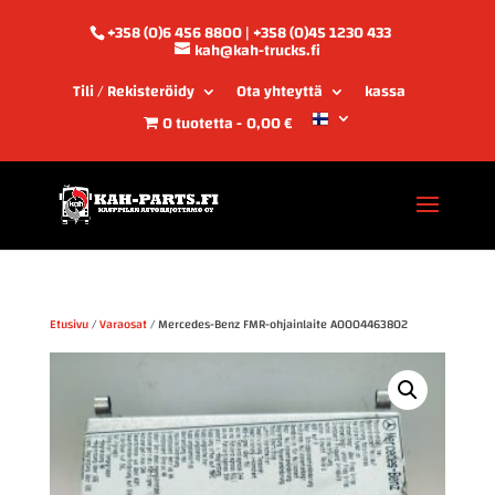
+358 (0)6 456 8800 | +358 (0)45 1230 433
kah@kah-trucks.fi
Tili / Rekisteröidy
Ota yhteyttä
kassa
0 tuotetta
0,00 €
Etusivu
/
Varaosat
/ Mercedes-Benz FMR-ohjainlaite A0004463802