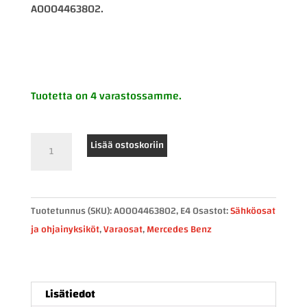
A0004463802.
Tuotetta on 4 varastossamme.
Mercedes-
Lisää ostoskoriin
Benz
FMR-
ohjainlaite
Tuotetunnus (SKU):
A0004463802, E4
Osastot:
Sähköosat
A0004463802
ja ohjainyksiköt
,
Varaosat
,
Mercedes Benz
määrä
Lisätiedot