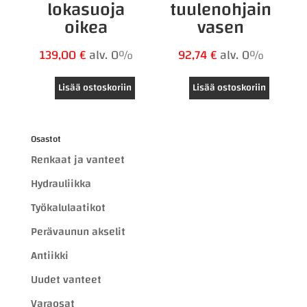
lokasuoja
tuulenohjain
oikea
vasen
139,00
€
alv. 0%
92,74
€
alv. 0%
Lisää ostoskoriin
Lisää ostoskoriin
Osastot
Renkaat ja vanteet
Hydrauliikka
Työkalulaatikot
Perävaunun akselit
Antiikki
Uudet vanteet
Varaosat