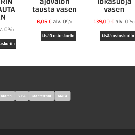
RIN
ajovalon
lokasuoja
AUTA
tausta vasen
vasen
EN
8,06
€
alv. 0%
139,00
€
alv. 0%
lv. 0%
Lisää ostoskoriin
Lisää ostoskoriin
oskoriin
Klarna
VISA
Mastercard
AMEX