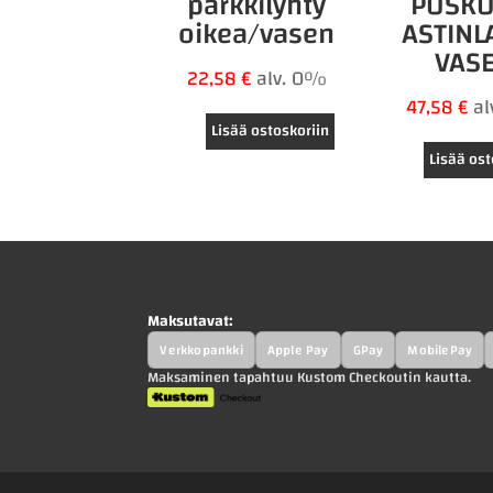
parkkilyhty
PUSKU
oikea/vasen
ASTINL
VAS
22,58
€
alv. 0%
47,58
€
a
Lisää ostoskoriin
Lisää ost
Maksutavat:
Verkkopankki
Apple Pay
GPay
MobilePay
Maksaminen tapahtuu Kustom Checkoutin kautta.