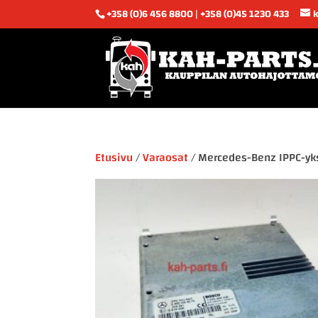
+358 (0)6 456 8800 | +358 (0)45 1230 433
Etusivu
/
Varaosat
/ Mercedes-Benz IPPC-y