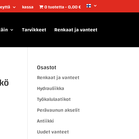
teyttä
kassa
0 tuotetta
0,00 €
täin
Tarvikkeet
Renkaat ja vanteet
Osastot
Renkaat ja vanteet
kö
Hydrauliikka
Työkalulaatikot
Perävaunun akselit
Antiikki
Uudet vanteet