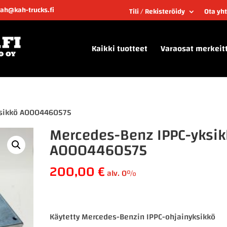
kah@kah-trucks.fi
Tili / Rekisteröidy
Ota yh
Kaikki tuotteet
Varaosat merkeit
ksikkö A0004460575
Mercedes-Benz IPPC-yksik
A0004460575
200,00
€
alv. 0%
Käytetty Mercedes-Benzin IPPC-ohjainyksikkö