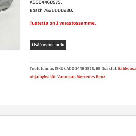
A0004460575.
Bosch 7620000230.
Tuotetta on 1 varastossamme.
Mercedes-
Lisää ostoskoriin
Benz
IPPC-
yksikkö
Tuotetunnus (SKU):
A0004460575, E5
Osastot:
Sähköosa
A0004460575
ohjainyksiköt
,
Varaosat
,
Mercedes Benz
määrä