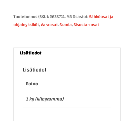
2635711
määrä
Tuotetunnus (SKU):
2635711, M3
Osastot:
Sähköosat ja
ohjainyksiköt
,
Varaosat
,
Scania
,
Sisustan osat
Lisätiedot
Lisätiedot
Paino
1 kg (kilogramma)