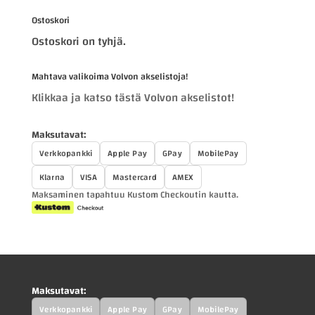
Ostoskori
Ostoskori on tyhjä.
Mahtava valikoima Volvon akselistoja!
Klikkaa ja katso tästä Volvon akselistot!
Maksutavat:
Verkkopankki
Apple Pay
GPay
MobilePay
Klarna
VISA
Mastercard
AMEX
Maksaminen tapahtuu Kustom Checkoutin kautta.
Maksutavat:
Verkkopankki
Apple Pay
GPay
MobilePay