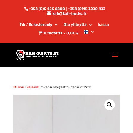
+358 (0)6 456 8800 | +358 (0)45 1230 433
kah@kah-trucks.fi
Tili / Rekisteröidy
Ota yhteyttä
kassa
0 tuotetta
0,00 €
Etusivu
/
Varaosat
/ Scania navigaattori/radio 2635711