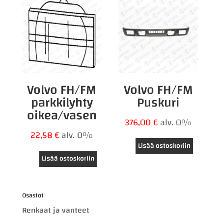
Volvo FH/FM
Volvo FH/FM
parkkilyhty
Puskuri
oikea/vasen
376,00
€
alv. 0%
22,58
€
alv. 0%
Lisää ostoskoriin
Lisää ostoskoriin
Osastot
Renkaat ja vanteet