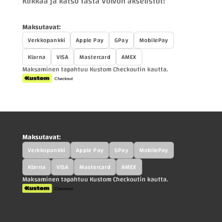
Klikkaa ja katso tästä Volvon akselistot!
Maksutavat:
Verkkopankki
Apple Pay
GPay
MobilePay
Klarna
VISA
Mastercard
AMEX
Maksaminen tapahtuu Kustom Checkoutin kautta.
Maksutavat:
Verkkopankki
Apple Pay
GPay
MobilePay
Klarna
VISA
Mastercard
AMEX
Maksaminen tapahtuu Kustom Checkoutin kautta.