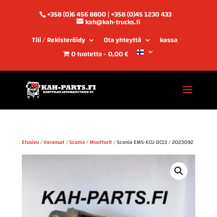
+358 (0)6 456 8800 | +358 (0)45 1230 433
kah@kah-trucks.fi
Tili / Rekisteröidy
Ota yhteyttä
kassa
0 tuotetta
0,00 €
Etusivu
/
Varaosat
/
Scania
/
Moottorit
/ Scania EMS-ECU DC13 / 2023092