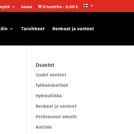
teyttä
kassa
0 tuotetta
0,00 €
täin
Tarvikkeet
Renkaat ja vanteet
Osastot
Uudet vanteet
Työkalulaatikot
Hydrauliikka
Renkaat ja vanteet
Perävaunun akselit
Antiikki