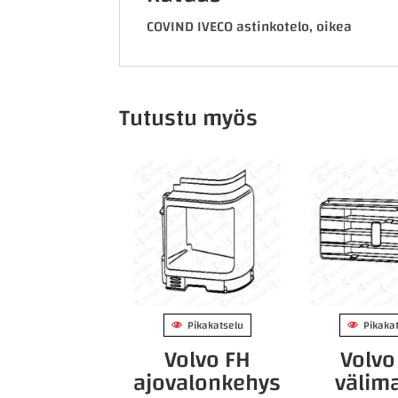
COVIND IVECO astinkotelo, oikea
Tutustu myös
Pikakatselu
Pikaka
Volvo FH
Volvo
ajovalonkehys
välim