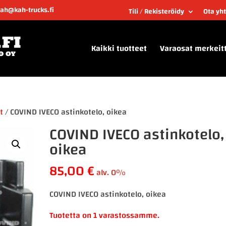
kah@kah-trucks.fi
Tili / Rekisteröidy
Ota yh
Kaikki tuotteet
Varaosat merkeit
t
/ COVIND IVECO astinkotelo, oikea
COVIND IVECO astinkotelo,
oikea
85,00
€
alv. 0%
COVIND IVECO astinkotelo, oikea
Tuotetta on 1 varastossamme.