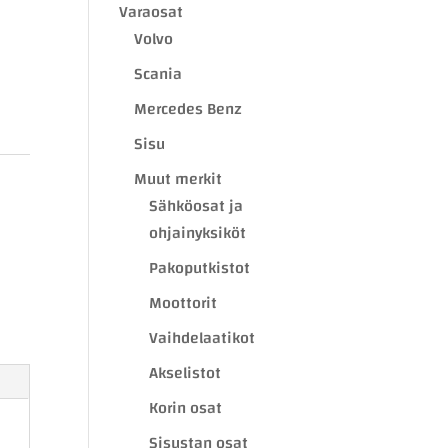
Varaosat
Volvo
Scania
Mercedes Benz
Sisu
Muut merkit
Sähköosat ja
ohjainyksiköt
Pakoputkistot
Moottorit
Vaihdelaatikot
Akselistot
Korin osat
Sisustan osat