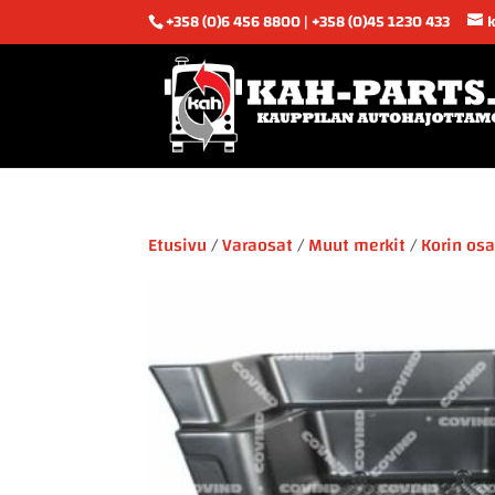
+358 (0)6 456 8800 | +358 (0)45 1230 433
Etusivu
/
Varaosat
/
Muut merkit
/
Korin osa