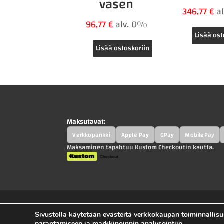
vasen
346,77
€
a
96,77
€
alv. 0%
Lisää ost
Lisää ostoskoriin
Maksutavat:
Verkkopankki
Apple Pay
GPay
MobilePay
Maksaminen tapahtuu Kustom Checkoutin kautta.
Sivustolla käytetään evästeitä verkkokaupan toiminnalli
Kah-Parts.fi - Kah-Trucks.fi - Kauppilan Au
parantamiseen ja markkinoinnin analysointiin.