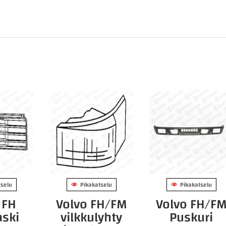
tselu
Pikakatselu
Pikakatselu
 FH
Volvo FH/FM
Volvo FH/F
aski
vilkkulyhty
Puskuri