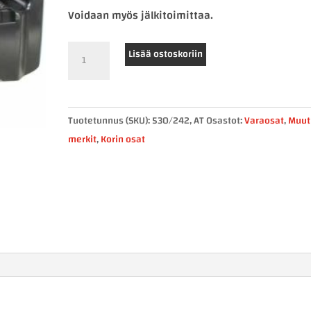
Voidaan myös jälkitoimittaa.
COVIND
Lisää ostoskoriin
IVECO
astinkotelo,
oikea
Tuotetunnus (SKU):
530/242, AT
Osastot:
Varaosat
,
Muut
määrä
merkit
,
Korin osat