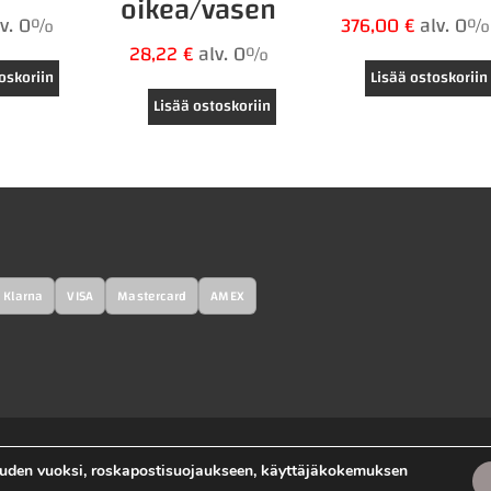
oikea/vasen
lv. 0%
376,00
€
alv. 0%
28,22
€
alv. 0%
oskoriin
Lisää ostoskoriin
Lisää ostoskoriin
Klarna
VISA
Mastercard
AMEX
suuden vuoksi, roskapostisuojaukseen, käyttäjäkokemuksen
tohajottamo Oy |
Tietosuojaseloste
|
Toimitusehdot
|
Ota yhteytt