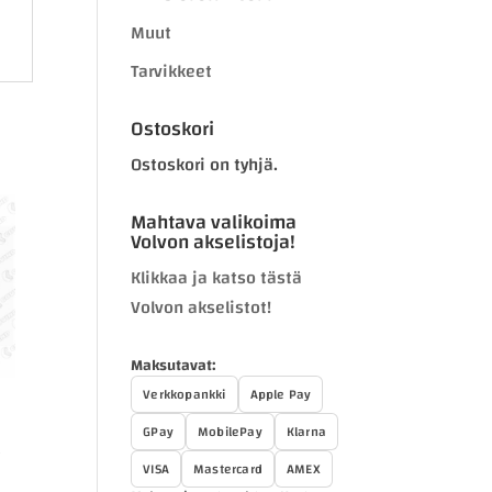
Muut
Tarvikkeet
Ostoskori
Ostoskori on tyhjä.
Mahtava valikoima
Volvon akselistoja!
Klikkaa ja katso tästä
Volvon akselistot!
Maksutavat:
Verkkopankki
Apple Pay
M
GPay
MobilePay
Klarna
VISA
Mastercard
AMEX