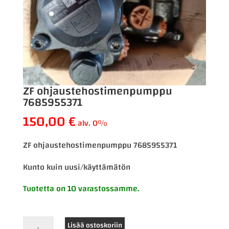
ZF ohjaustehostimenpumppu
7685955371
150,00
€
alv. 0%
ZF ohjaustehostimenpumppu 7685955371
Kunto kuin uusi/käyttämätön
Tuotetta on 10 varastossamme.
ZF
Lisää ostoskoriin