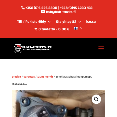
+358 (0)6 456 8800 | +358 (0)45 1230 433
kah@kah-trucks.fi
Tili / Rekisteröidy
Ota yhteyttä
kassa
0 tuotetta
0,00 €
Etusivu
/
Varaosat
/
Muut merkit
/ ZF ohjaustehostimenpumppu
7685955371