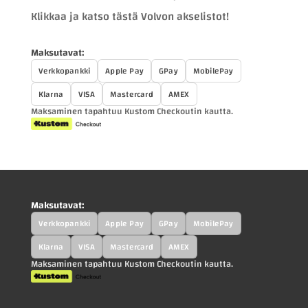
Klikkaa ja katso tästä Volvon akselistot!
Maksutavat:
Verkkopankki
Apple Pay
GPay
MobilePay
Klarna
VISA
Mastercard
AMEX
Maksaminen tapahtuu Kustom Checkoutin kautta.
Maksutavat:
Verkkopankki
Apple Pay
GPay
MobilePay
Klarna
VISA
Mastercard
AMEX
Maksaminen tapahtuu Kustom Checkoutin kautta.