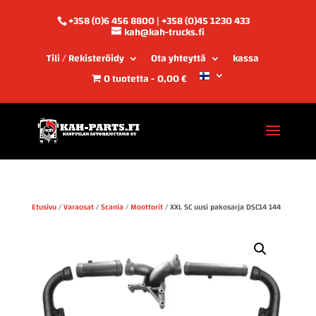
+358 (0)6 456 8800 | +358 (0)45 1230 433
kah@kah-trucks.fi
Tili / Rekisteröidy
Ota yhteyttä
kassa
0 tuotetta
0,00 €
Etusivu
/
Varaosat
/
Scania
/
Moottorit
/ XXL SC uusi pakosarja DSC14 144