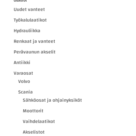
Osastot
Uudet vanteet
Työkalulaatikot
Hydrauliikka
Renkaat ja vanteet
Perävaunun akselit
Antiikki
Varaosat
Volvo
Scania
Sähköosat ja ohjainyksiköt
Moottorit
Vaihdelaatikot
Akselistot