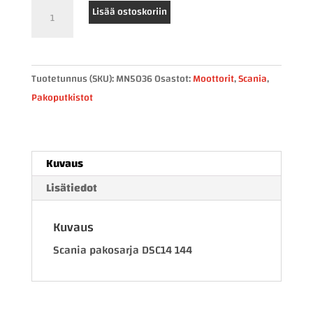
XXL
Lisää ostoskoriin
SC
uusi
pakosarja
Tuotetunnus (SKU):
MN5036
Osastot:
Moottorit
,
Scania
,
DSC14
Pakoputkistot
144
määrä
Kuvaus
Lisätiedot
Kuvaus
Scania pakosarja DSC14 144