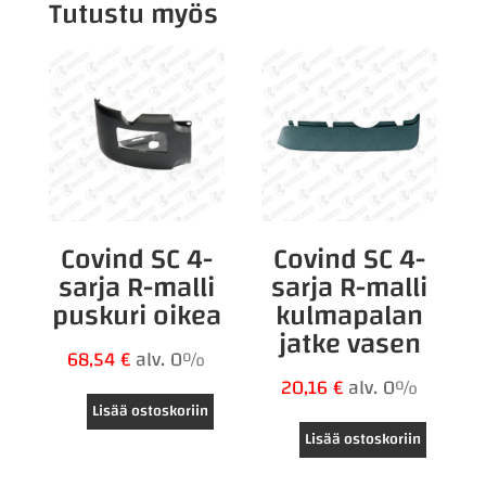
Tutustu myös
Covind SC 4-
Covind SC 4-
sarja R-malli
sarja R-malli
puskuri oikea
kulmapalan
jatke vasen
68,54
€
alv. 0%
20,16
€
alv. 0%
Lisää ostoskoriin
Lisää ostoskoriin