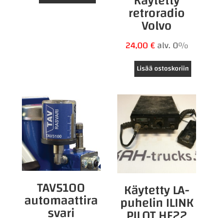
Käytetty
retroradio
Volvo
24,00
€
alv. 0%
Lisää ostoskoriin
TAV5100
Käytetty LA-
automaattira
puhelin ILINK
svari
PILOT HF22