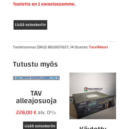
Tuotetta on 1 varastossamme.
Webasto
Lisää ostoskoriin
ajastin
hella
määrä
Tuotetunnus (SKU):
8EU007627, i4
Osasto:
Tarvikkeet
Tutustu myös
TAV
alleajosuoja
228,00
€
alv. 0%
Lisää ostoskoriin