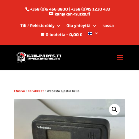
+358 (0)6 456 8800 | +358 (0)45 1230 433
kah@kah-trucks.fi
Tili / Rekisteröidy
Ota yhteyttä
kassa
0 tuotetta
0,00 €
Etusivu
/
Tarvikkeet
/ Webasto ajastin hella