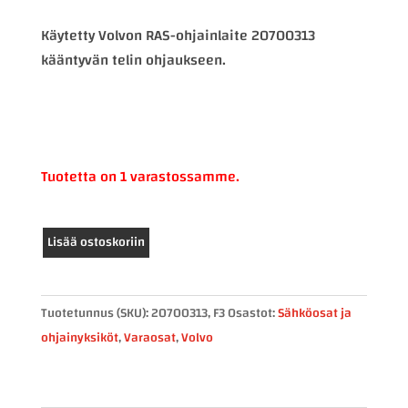
Käytetty Volvon RAS-ohjainlaite 20700313
kääntyvän telin ohjaukseen.
Tuotetta on 1 varastossamme.
Volvo
Lisää ostoskoriin
RAS-
ohjainlaite
20700313
Tuotetunnus (SKU):
20700313, F3
Osastot:
Sähköosat ja
määrä
ohjainyksiköt
,
Varaosat
,
Volvo