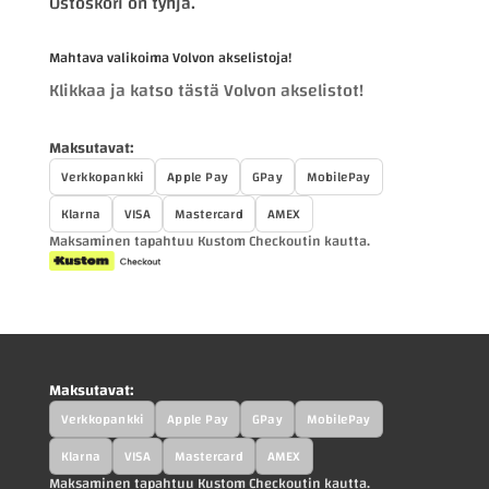
Ostoskori on tyhjä.
Mahtava valikoima Volvon akselistoja!
Klikkaa ja katso tästä Volvon akselistot!
Maksutavat:
Verkkopankki
Apple Pay
GPay
MobilePay
Klarna
VISA
Mastercard
AMEX
Maksaminen tapahtuu Kustom Checkoutin kautta.
Maksutavat:
Verkkopankki
Apple Pay
GPay
MobilePay
Klarna
VISA
Mastercard
AMEX
Maksaminen tapahtuu Kustom Checkoutin kautta.