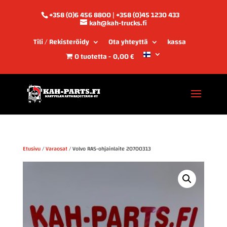
+358 (0)6 456 8800 | +358 (0)45 1230 433
kah@kah-trucks.fi
Tili / Rekisteröidy
Ota yhteyttä
kassa
0 tuotetta
0,00 €
Etusivu
/
Varaosat
/ Volvo RAS-ohjainlaite 20700313