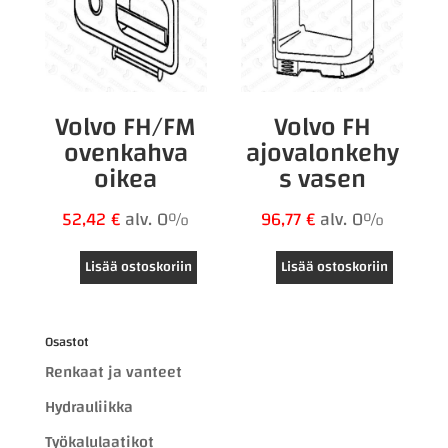
Volvo FH/FM
Volvo FH
ovenkahva
ajovalonkehy
oikea
s vasen
52,42
€
alv. 0%
96,77
€
alv. 0%
Lisää ostoskoriin
Lisää ostoskoriin
Osastot
Renkaat ja vanteet
Hydrauliikka
Työkalulaatikot