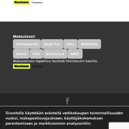
Maksutavat:
Verkkopankki
Apple Pay
GPay
MobilePay
Klarna
VISA
Mastercard
AMEX
Maksaminen tapahtuu Kustom Checkoutin kautta.
Kah-Parts.fi - Kah-Trucks.fi - Kauppilan
Sivustolla käytetään evästeitä verkkokaupan toiminnallisuuden
Autohajottamo Oy |
Tietosuojaseloste
|
vuoksi, roskapostisuojaukseen, käyttäjäkokemuksen
parantamiseen ja markkinoinnin analysointiin.
Toimitusehdot
|
Ota yhteyttä |
Sivuston toteutus