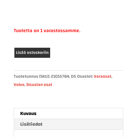
Tuotetta on 1 varastossamme.
Volvo
Lisää ostoskoriin
mittaristo
21015784
määrä
Tuotetunnus (SKU):
21015784, D5
Osastot:
Varaosat
,
Volvo
,
Sisustan osat
Kuvaus
Lisätiedot