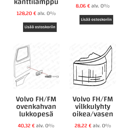
kanttilamppu
8,06
€
alv. 0%
128,20
€
alv. 0%
Lisää ostoskoriin
Lisää ostoskoriin
Volvo FH/FM
Volvo FH/FM
ovenkahvan
vilkkulyhty
lukkopesä
oikea/vasen
40,32
€
alv. 0%
28,22
€
alv. 0%