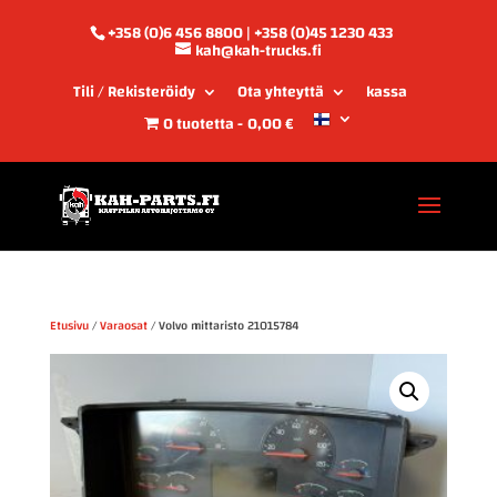
+358 (0)6 456 8800 | +358 (0)45 1230 433
kah@kah-trucks.fi
Tili / Rekisteröidy
Ota yhteyttä
kassa
0 tuotetta
0,00 €
Etusivu
/
Varaosat
/ Volvo mittaristo 21015784