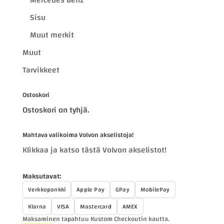
Mercedes Benz
Sisu
Muut merkit
Muut
Tarvikkeet
Ostoskori
Ostoskori on tyhjä.
Mahtava valikoima Volvon akselistoja!
Klikkaa ja katso tästä Volvon akselistot!
Maksutavat:
Verkkopankki
Apple Pay
GPay
MobilePay
Klarna
VISA
Mastercard
AMEX
Maksaminen tapahtuu Kustom Checkoutin kautta.