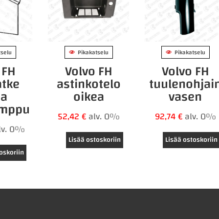
tselu
Pikakatselu
Pikakatselu
 FH
Volvo FH
Volvo FH
atke
astinkotelo
tuulenohjai
ea
oikea
vasen
amppu
52,42
€
alv. 0%
92,74
€
alv. 0%
lv. 0%
Lisää ostoskoriin
Lisää ostoskoriin
oskoriin