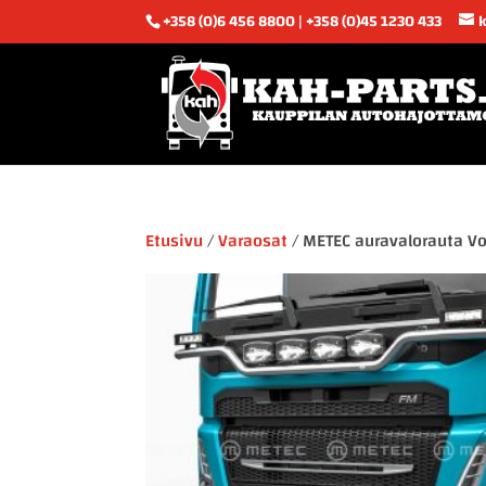
+358 (0)6 456 8800 | +358 (0)45 1230 433
Etusivu
/
Varaosat
/ METEC auravalorauta Vo