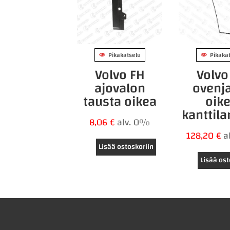
Pikakatselu
Pikaka
Volvo FH
Volvo
ajovalon
ovenj
tausta oikea
oik
kanttil
8,06
€
alv. 0%
128,20
€
a
Lisää ostoskoriin
Lisää ost