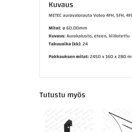
Kuvaus
METEC auravalorauta Volvo 4FH, 5FH, 4
Mitat
: ø 60.00mm
Kuvaus
: Aurakalusto, eteen, kiillotettu
Takuuaika (kk)
: 24
Pakkauksen mitat:
2450 x 160 x 280 mm
Tutustu myös