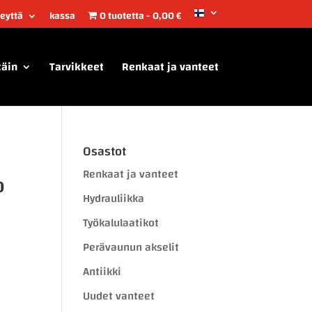
teyttä
kassa
0 tuotetta
0,00 €
täin
Tarvikkeet
Renkaat ja vanteet
Osastot
Renkaat ja vanteet
o
Hydrauliikka
Työkalulaatikot
Perävaunun akselit
Antiikki
Uudet vanteet