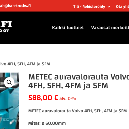
kah@kah-trucks.fi
Tili / Rekisteröidy
Ota yh
Kaikki tuotteet
Varaosat merkeit
lvo 4FH, 5FH, 4FM ja 5FM
METEC auravalorauta Volv
4FH, 5FH, 4FM ja 5FM
588,00
€
alv. 0%
METEC auravalorauta Volvo 4FH, 5FH, 4FM ja 5FM
Mitat
: ø 60.00mm