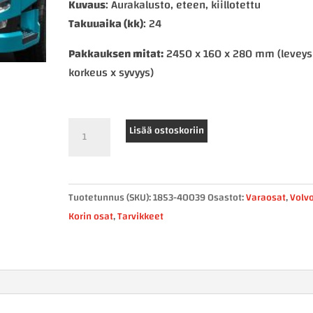
Kuvaus
: Aurakalusto, eteen, kiillotettu
Takuuaika (kk)
: 24
Pakkauksen mitat:
2450 x 160 x 280 mm (leveys
korkeus x syvyys)
METEC
Lisää ostoskoriin
auravalorauta
Volvo
4FH,
Tuotetunnus (SKU):
1853-40039
Osastot:
Varaosat
,
Volv
5FH,
Korin osat
,
Tarvikkeet
4FM
ja
5FM
määrä