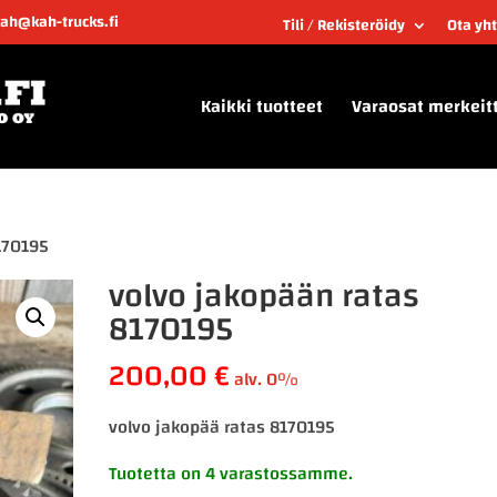
kah@kah-trucks.fi
Tili / Rekisteröidy
Ota yh
Kaikki tuotteet
Varaosat merkeit
170195
volvo jakopään ratas
8170195
200,00
€
alv. 0%
volvo jakopää ratas 8170195
Tuotetta on 4 varastossamme.