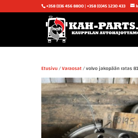
+358 (0)6 456 8800 | +358 (0)45 1230 433
Etusivu
/
Varaosat
/ volvo jakopään ratas 8