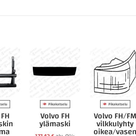
tselu
Pikakatselu
Pikakatselu
 FH
Volvo FH
Volvo FH/F
skin
ylämaski
vilkkulyhty
lma
oikea/vase