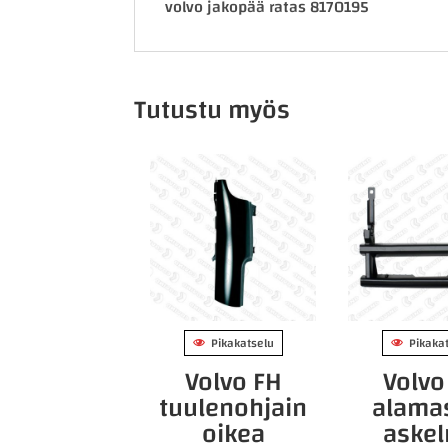
volvo jakopää ratas 8170195
Tutustu myös
Pikakatselu
Pikaka
Volvo FH
Volvo
tuulenohjain
alama
oikea
aske