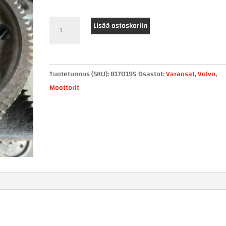
volvo
Lisää ostoskoriin
jakopään
ratas
8170195
Tuotetunnus (SKU):
8170195
Osastot:
Varaosat
,
Volvo
,
määrä
Moottorit