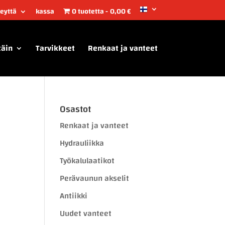
teyttä
kassa
0 tuotetta
0,00 €
täin
Tarvikkeet
Renkaat ja vanteet
Osastot
Renkaat ja vanteet
Hydrauliikka
Työkalulaatikot
Perävaunun akselit
Antiikki
Uudet vanteet