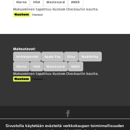
Klarna
VISA
Mastercard
AMEX
Maksaminen tapahtuu Kustom Checkoutin kautta.
Maksutavat:
Verkkopankki
Apple Pay
GPay
MobilePay
Klarna
VISA
Mastercard
AMEX
Maksaminen tapahtuu Kustom Checkoutin kautta.
Kah-Parts.fi - Kah-Trucks.fi - Kauppilan
Sivustolla käytetään evästeitä verkkokaupan toiminnallisuuden