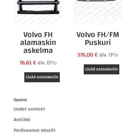
Volvo FH
Volvo FH/FM
alamaskin
Puskuri
askelma
376,00
€
alv. 0%
76,61
€
alv. 0%
Lisää ostoskoriin
Lisää ostoskoriin
Osastot
Uudet vanteet
Antiikki
Perävaunun akselit