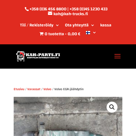
+358 (0)6 456 8800 | +358 (0)45 1230 433
kah@kah-trucks.fi
Tili / Rekisteröidy
Ota yhteyttä
kassa
0 tuotetta
0,00 €
Etusivu
/
Varaosat
/
Volvo
/ Volvo EGR-jäähdytin