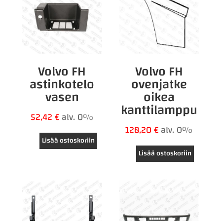
Volvo FH
Volvo FH
astinkotelo
ovenjatke
vasen
oikea
kanttilamppu
52,42
€
alv. 0%
128,20
€
alv. 0%
Lisää ostoskoriin
Lisää ostoskoriin