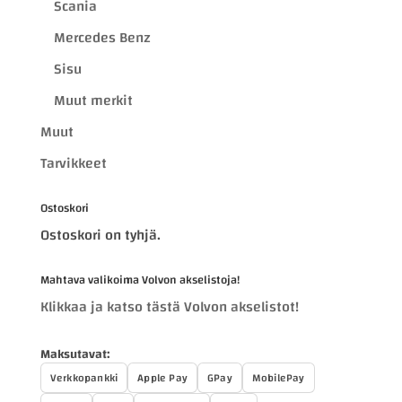
Scania
Mercedes Benz
Sisu
Muut merkit
Muut
Tarvikkeet
Ostoskori
Ostoskori on tyhjä.
Mahtava valikoima Volvon akselistoja!
Klikkaa ja katso tästä Volvon akselistot!
Maksutavat:
Verkkopankki
Apple Pay
GPay
MobilePay