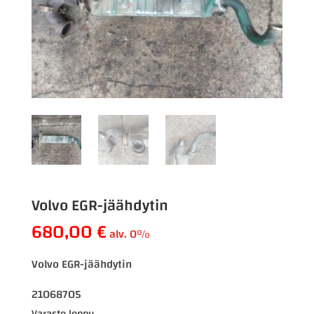
Volvo EGR-jäähdytin
680,00
€
alv. 0%
Volvo EGR-jäähdytin
21068705
Varasto loppu