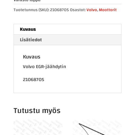
Tuotetunnus (SKU):
21068705
Osastot:
Volvo
,
Moottorit
Kuvaus
Lisätiedot
Kuvaus
Volvo EGR-jäähdytin
21068705
Tutustu myös