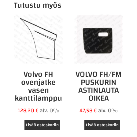
Tutustu myös
määrä
Volvo FH
VOLVO FH/FM
ovenjatke
PUSKURIN
vasen
ASTINLAUTA
kanttilamppu
OIKEA
128,20
€
alv. 0%
47,58
€
alv. 0%
Lisää ostoskoriin
Lisää ostoskoriin