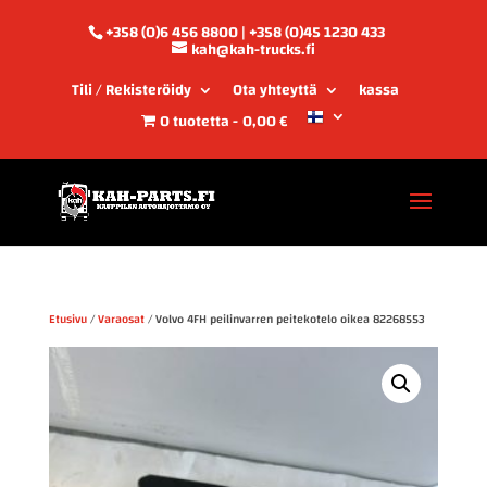
+358 (0)6 456 8800 | +358 (0)45 1230 433
kah@kah-trucks.fi
Tili / Rekisteröidy
Ota yhteyttä
kassa
0 tuotetta
0,00 €
Etusivu
/
Varaosat
/ Volvo 4FH peilinvarren peitekotelo oikea 82268553