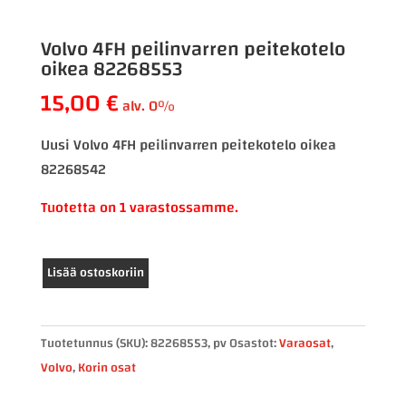
Volvo 4FH peilinvarren peitekotelo
oikea 82268553
15,00
€
alv. 0%
Uusi Volvo 4FH peilinvarren peitekotelo oikea
82268542
Tuotetta on 1 varastossamme.
Volvo
Lisää ostoskoriin
4FH
peilinvarren
peitekotelo
Tuotetunnus (SKU):
82268553, pv
Osastot:
Varaosat
,
oikea
Volvo
,
Korin osat
82268553