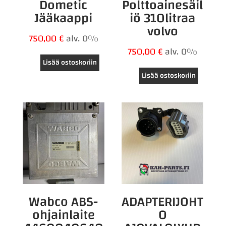
Dometic
Polttoainesäil
Jääkaappi
iö 310litraa
volvo
750,00
€
alv. 0%
750,00
€
alv. 0%
Lisää ostoskoriin
Lisää ostoskoriin
Wabco ABS-
ADAPTERIJOHT
ohjainlaite
O