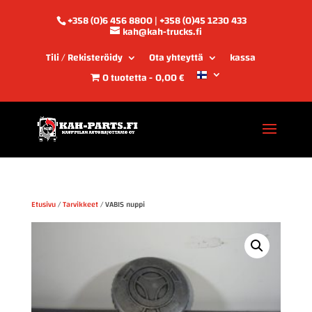
+358 (0)6 456 8800 | +358 (0)45 1230 433
kah@kah-trucks.fi
Tili / Rekisteröidy
Ota yhteyttä
kassa
0 tuotetta
0,00 €
Etusivu
/
Tarvikkeet
/ VABIS nuppi