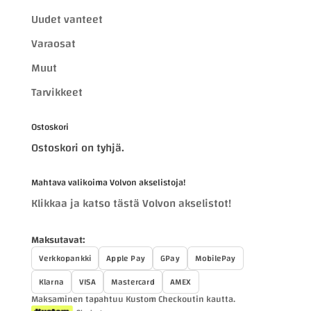
Uudet vanteet
Varaosat
Muut
Tarvikkeet
Ostoskori
Ostoskori on tyhjä.
Mahtava valikoima Volvon akselistoja!
Klikkaa ja katso tästä Volvon akselistot!
Maksutavat:
Verkkopankki
Apple Pay
GPay
MobilePay
Klarna
VISA
Mastercard
AMEX
Maksaminen tapahtuu Kustom Checkoutin kautta.