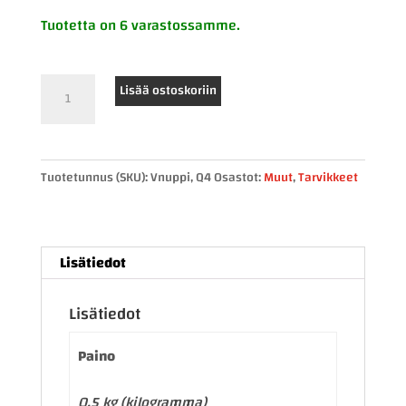
Tuotetta on 6 varastossamme.
VABIS
Lisää ostoskoriin
nuppi
määrä
Tuotetunnus (SKU):
Vnuppi, Q4
Osastot:
Muut
,
Tarvikkeet
Lisätiedot
Lisätiedot
Paino
0,5 kg (kilogramma)