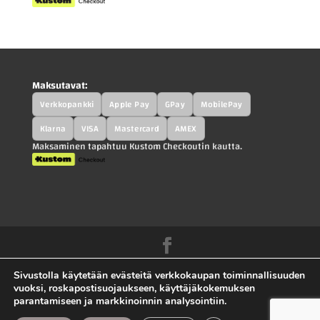
Maksutavat:
Verkkopankki
Apple Pay
GPay
MobilePay
Klarna
VISA
Mastercard
AMEX
Maksaminen tapahtuu Kustom Checkoutin kautta.
Kah-Parts.fi - Kah-Trucks.fi - Kauppilan
Sivustolla käytetään evästeitä verkkokaupan toiminnallisuuden
Autohajottamo Oy |
Tietosuojaseloste
|
vuoksi, roskapostisuojaukseen, käyttäjäkokemuksen
parantamiseen ja markkinoinnin analysointiin.
Toimitusehdot
|
Ota yhteyttä |
Sivuston toteutus