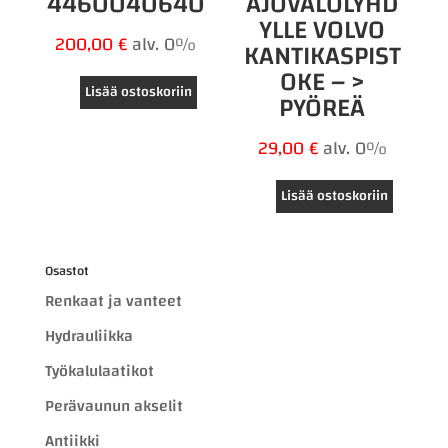
4460040640
AJOVALOLYHD
YLLE VOLVO
200,00
€
alv. 0%
KANTIKASPIST
OKE – >
Lisää ostoskoriin
PYÖREÄ
29,00
€
alv. 0%
Lisää ostoskoriin
Osastot
Renkaat ja vanteet
Hydrauliikka
Työkalulaatikot
Perävaunun akselit
Antiikki