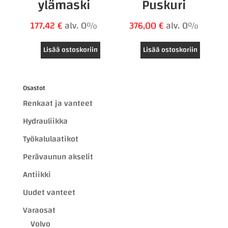
ylämaski
Puskuri
177,42
€
alv. 0%
376,00
€
alv. 0%
Lisää ostoskoriin
Lisää ostoskoriin
Osastot
Renkaat ja vanteet
Hydrauliikka
Työkalulaatikot
Perävaunun akselit
Antiikki
Uudet vanteet
Varaosat
Volvo