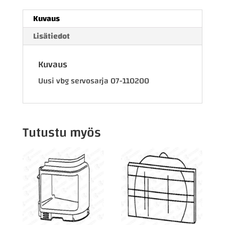
määrä
Kuvaus
Lisätiedot
Kuvaus
Uusi vbg servosarja 07-110200
Tutustu myös