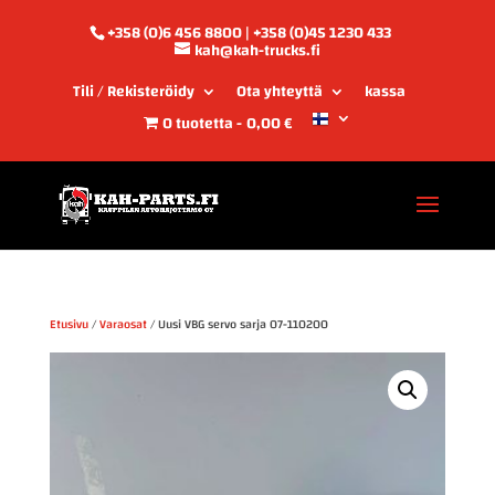
+358 (0)6 456 8800 | +358 (0)45 1230 433
kah@kah-trucks.fi
Tili / Rekisteröidy
Ota yhteyttä
kassa
0 tuotetta
0,00 €
Etusivu
/
Varaosat
/ Uusi VBG servo sarja 07-110200