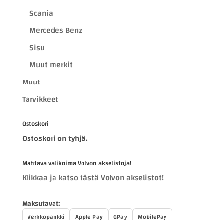
Scania
Mercedes Benz
Sisu
Muut merkit
Muut
Tarvikkeet
Ostoskori
Ostoskori on tyhjä.
Mahtava valikoima Volvon akselistoja!
Klikkaa ja katso tästä Volvon akselistot!
Maksutavat:
Verkkopankki
Apple Pay
GPay
MobilePay