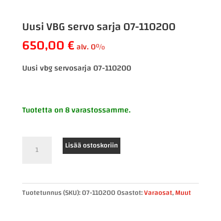
Uusi VBG servo sarja 07-110200
650,00
€
alv. 0%
Uusi vbg servosarja 07-110200
Tuotetta on 8 varastossamme.
Uusi
Lisää ostoskoriin
VBG
servo
sarja
Tuotetunnus (SKU):
07-110200
Osastot:
Varaosat
,
Muut
07-
110200