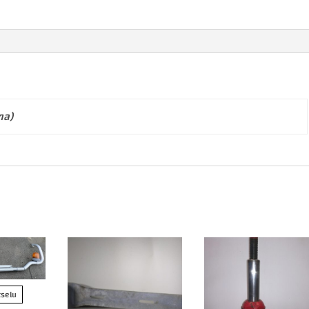
ma)
tselu