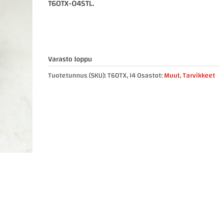
T60TX-04STL.
Varasto loppu
Tuotetunnus (SKU):
T60TX, I4
Osastot:
Muut
,
Tarvikkeet