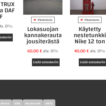
y TRUX
ta DAF
F
Pikakatselu
Pikakatselu
lv. 0%
Lokasuojan
Käytetty
kannakerauta
nestetunkki
oskoriin
jousiterästä
Nike 12 ton
60,00
€
alv. 0%
40,00
€
alv. 0%
Lisää ostoskoriin
Lisää ostoskoriin
Klarna
VISA
Mastercard
AMEX