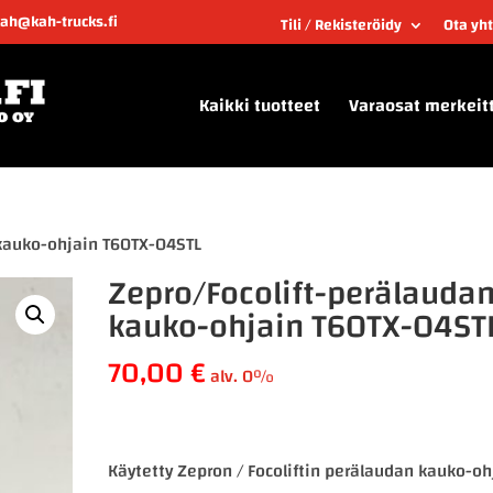
kah@kah-trucks.fi
Tili / Rekisteröidy
Ota yh
Kaikki tuotteet
Varaosat merkeit
 kauko-ohjain T60TX-04STL
Zepro/Focolift-perälauda
kauko-ohjain T60TX-04ST
70,00
€
alv. 0%
Käytetty Zepron / Focoliftin perälaudan kauko-oh