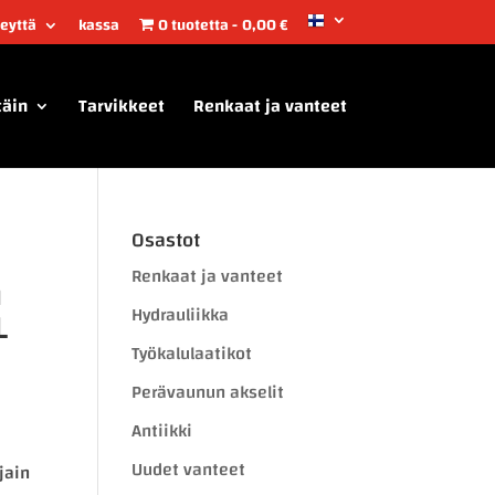
teyttä
kassa
0 tuotetta
0,00 €
täin
Tarvikkeet
Renkaat ja vanteet
Osastot
Renkaat ja vanteet
n
L
Hydrauliikka
Työkalulaatikot
Perävaunun akselit
Antiikki
Uudet vanteet
jain