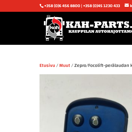
+358 (0)6 456 8800 | +358 (0)45 1230 433
Etusivu
/
Muut
/ Zepro/Focolift-perälaudan