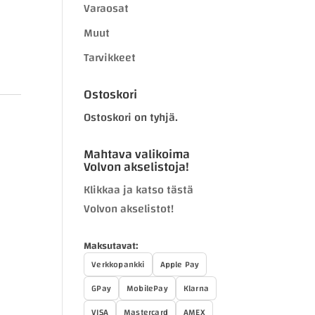
Varaosat
Muut
Tarvikkeet
Ostoskori
Ostoskori on tyhjä.
Mahtava valikoima
Volvon akselistoja!
Klikkaa ja katso tästä
Volvon akselistot!
Maksutavat:
Verkkopankki
Apple Pay
GPay
MobilePay
Klarna
VISA
Mastercard
AMEX