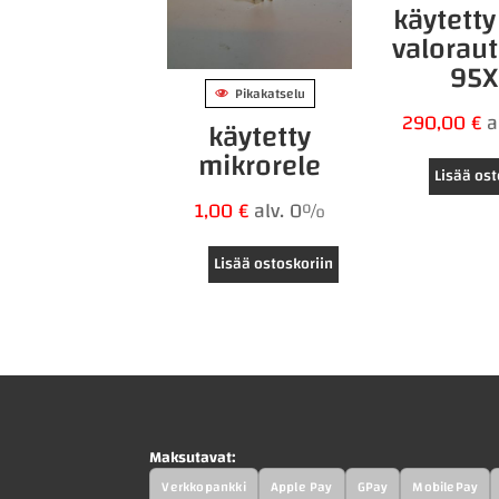
käytett
valorau
95X
Pikakatselu
290,00
€
a
käytetty
mikrorele
Lisää ost
1,00
€
alv. 0%
Lisää ostoskoriin
Maksutavat:
Verkkopankki
Apple Pay
GPay
MobilePay