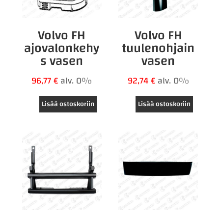
Volvo FH
Volvo FH
ajovalonkehy
tuulenohjain
s vasen
vasen
96,77
€
alv. 0%
92,74
€
alv. 0%
Lisää ostoskoriin
Lisää ostoskoriin