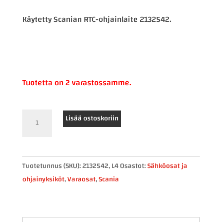
Käytetty Scanian RTC-ohjainlaite 2132542.
Tuotetta on 2 varastossamme.
Scania
Lisää ostoskoriin
RTC-
ohjainlaite
2132542
Tuotetunnus (SKU):
2132542, L4
Osastot:
Sähköosat ja
määrä
ohjainyksiköt
,
Varaosat
,
Scania