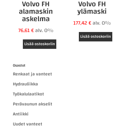
Volvo FH
Volvo FH
alamaskin
ylämaski
askelma
177,42
€
alv. 0%
76,61
€
alv. 0%
Lisää ostoskoriin
Lisää ostoskoriin
Osastot
Renkaat ja vanteet
Hydrauliikka
Työkalulaatikot
Perävaunun akselit
Antiikki
Uudet vanteet