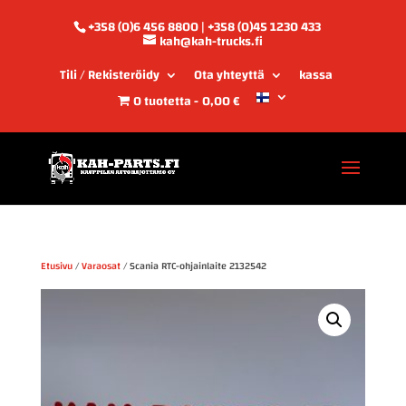
+358 (0)6 456 8800 | +358 (0)45 1230 433
kah@kah-trucks.fi
Tili / Rekisteröidy
Ota yhteyttä
kassa
0 tuotetta
0,00 €
Etusivu
/
Varaosat
/ Scania RTC-ohjainlaite 2132542