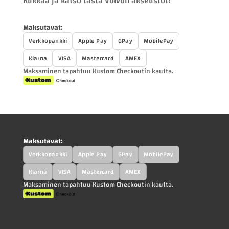
Klikkaa ja katso tästä Volvon akselistot!
Maksutavat:
Verkkopankki
Apple Pay
GPay
MobilePay
Klarna
VISA
Mastercard
AMEX
Maksaminen tapahtuu Kustom Checkoutin kautta.
Maksutavat:
Verkkopankki
Apple Pay
GPay
MobilePay
Klarna
VISA
Mastercard
AMEX
Maksaminen tapahtuu Kustom Checkoutin kautta.