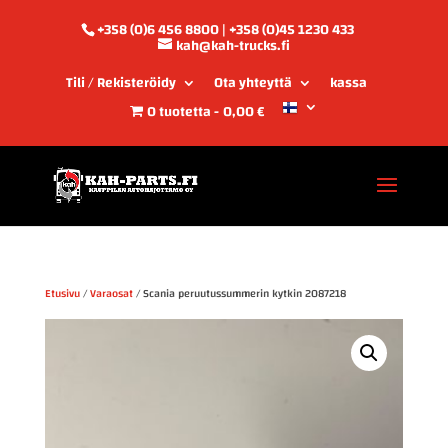
+358 (0)6 456 8800 | +358 (0)45 1230 433
kah@kah-trucks.fi
Tili / Rekisteröidy
Ota yhteyttä
kassa
0 tuotetta
0,00 €
Etusivu
/
Varaosat
/ Scania peruutussummerin kytkin 2087218