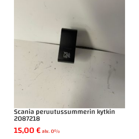
Scania peruutussummerin kytkin
2087218
15,00
€
alv. 0%