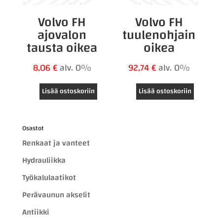
Volvo FH
Volvo FH
ajovalon
tuulenohjain
tausta oikea
oikea
8,06
€
alv. 0%
92,74
€
alv. 0%
Lisää ostoskoriin
Lisää ostoskoriin
Osastot
Renkaat ja vanteet
Hydrauliikka
Työkalulaatikot
Perävaunun akselit
Antiikki