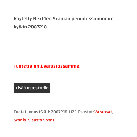
Käytetty NextGen Scanian peruutussummerin
kytkin 2087218.
Tuotetta on 1 varastossamme.
Scania
Lisää ostoskoriin
peruutussummerin
kytkin
2087218
Tuotetunnus (SKU):
2087218, H25
Osastot:
Varaosat
,
määrä
Scania
,
Sisustan osat