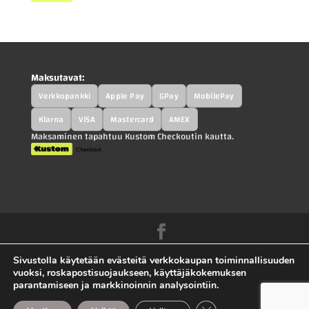
Maksutavat:
Verkkopankki
Apple Pay
GPay
MobilePay
Klarna
VISA
Mastercard
AMEX
Maksaminen tapahtuu Kustom Checkoutin kautta.
Kah-Parts.fi - Kah-Trucks.fi - Kauppilan
Sivustolla käytetään evästeitä verkkokaupan toiminnallisuuden
Autohajottamo Oy |
Tietosuojaseloste
|
vuoksi, roskapostisuojaukseen, käyttäjäkokemuksen
parantamiseen ja markkinoinnin analysointiin.
Toimitusehdot
|
Ota yhteyttä |
Sivuston toteutus
Sulje evästebanneri