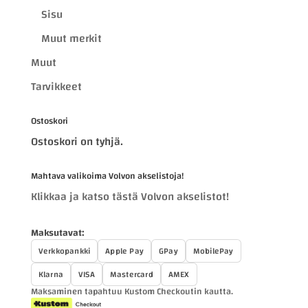
Sisu
Muut merkit
Muut
Tarvikkeet
Ostoskori
Ostoskori on tyhjä.
Mahtava valikoima Volvon akselistoja!
Klikkaa ja katso tästä Volvon akselistot!
Maksutavat:
Verkkopankki
Apple Pay
GPay
MobilePay
Klarna
VISA
Mastercard
AMEX
Maksaminen tapahtuu Kustom Checkoutin kautta.