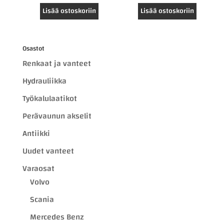
Lisää ostoskoriin
Lisää ostoskoriin
Osastot
Renkaat ja vanteet
Hydrauliikka
Työkalulaatikot
Perävaunun akselit
Antiikki
Uudet vanteet
Varaosat
Volvo
Scania
Mercedes Benz