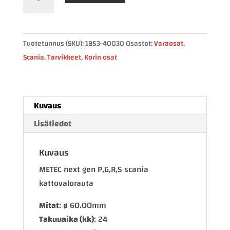
next
gen
P,G,R,S
Tuotetunnus (SKU):
1853-40030
Osastot:
Varaosat
,
scania
Scania
,
Tarvikkeet
,
Korin osat
kattovalorauta
määrä
Kuvaus
Lisätiedot
Kuvaus
METEC next gen P,G,R,S scania
kattovalorauta
Mitat
: ø 60.00mm
Takuuaika (kk)
: 24