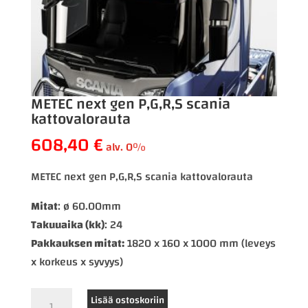
METEC next gen P,G,R,S scania
kattovalorauta
608,40
€
alv. 0%
METEC next gen P,G,R,S scania kattovalorauta
Mitat
: ø 60.00mm
Takuuaika (kk)
: 24
Pakkauksen mitat:
1820 x 160 x 1000 mm (leveys
x korkeus x syvyys)
METEC
Lisää ostoskoriin