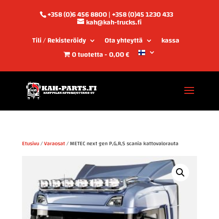
+358 (0)6 456 8800 | +358 (0)45 1230 433
kah@kah-trucks.fi
Tili / Rekisteröidy
Ota yhteyttä
kassa
0 tuotetta
0,00 €
Etusivu
/
Varaosat
/ METEC next gen P,G,R,S scania kattovalorauta