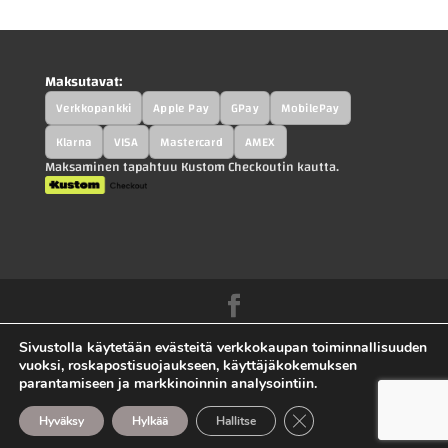
Maksutavat:
Verkkopankki
Apple Pay
GPay
MobilePay
Klarna
VISA
Mastercard
AMEX
Maksaminen tapahtuu Kustom Checkoutin kautta.
Kah-Parts.fi - Kah-Trucks.fi - Kauppilan
Sivustolla käytetään evästeitä verkkokaupan toiminnallisuuden
Autohajottamo Oy |
Tietosuojaseloste
|
vuoksi, roskapostisuojaukseen, käyttäjäkokemuksen
parantamiseen ja markkinoinnin analysointiin.
Toimitusehdot
|
Ota yhteyttä |
Sivuston toteutus
Sulje evästebanneri
mojovagroup.com.
Hyväksy
Hylkää
Hallitse