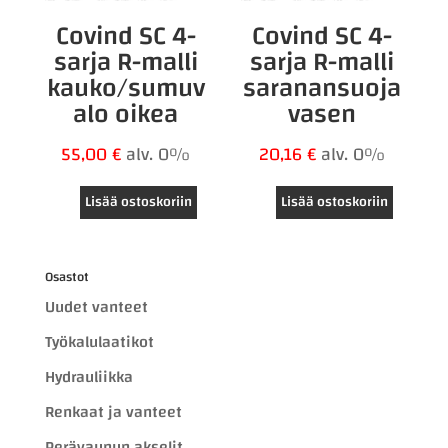
Covind SC 4-
Covind SC 4-
sarja R-malli
sarja R-malli
kauko/sumuv
saranansuoja
alo oikea
vasen
55,00
€
alv. 0%
20,16
€
alv. 0%
Lisää ostoskoriin
Lisää ostoskoriin
Osastot
Uudet vanteet
Työkalulaatikot
Hydrauliikka
Renkaat ja vanteet
Perävaunun akselit