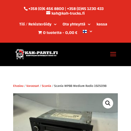
+358 (0)6 456 8800 | +358 (0)45 1230 433
kah@kah-trucks.fi
Tili / Rekisteröidy
Ota yhteyttä
kassa
0 tuotetta
0,00 €
Etusivu
/
Varaosat
/
Scania
/ Scania MP88 Medium Radio 1925098