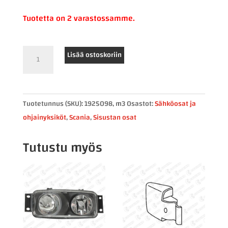
Tuotetta on 2 varastossamme.
Scania
Lisää ostoskoriin
MP88
Medium
Radio
Tuotetunnus (SKU):
1925098, m3
Osastot:
Sähköosat ja
1925098
ohjainyksiköt
,
Scania
,
Sisustan osat
määrä
Tutustu myös