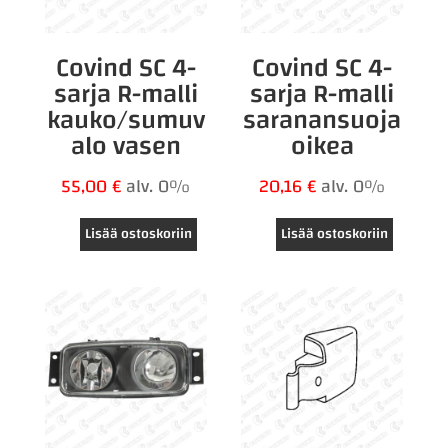
Covind SC 4-
Covind SC 4-
sarja R-malli
sarja R-malli
kauko/sumuv
saranansuoja
alo vasen
oikea
55,00
€
alv. 0%
20,16
€
alv. 0%
Lisää ostoskoriin
Lisää ostoskoriin