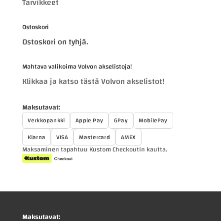
Tarvikkeet
Ostoskori
Ostoskori on tyhjä.
Mahtava valikoima Volvon akselistoja!
Klikkaa ja katso tästä Volvon akselistot!
Maksutavat:
Verkkopankki
Apple Pay
GPay
MobilePay
Klarna
VISA
Mastercard
AMEX
Maksaminen tapahtuu Kustom Checkoutin kautta.
Maksutavat: