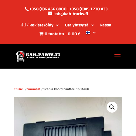
+358 (0)6 456 8800 | +358 (0)45 1230 433
kah@kah-trucks.fi
Tili / Rekisteröidy
Ota yhteyttä
kassa
0 tuotetta
0,00 €
Etusivu
/
Varaosat
/ Scania koordinaattori 1504488