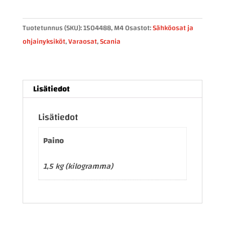
1504488
määrä
Tuotetunnus (SKU):
1504488, M4
Osastot:
Sähköosat ja
ohjainyksiköt
,
Varaosat
,
Scania
Lisätiedot
Lisätiedot
Paino
1,5 kg (kilogramma)