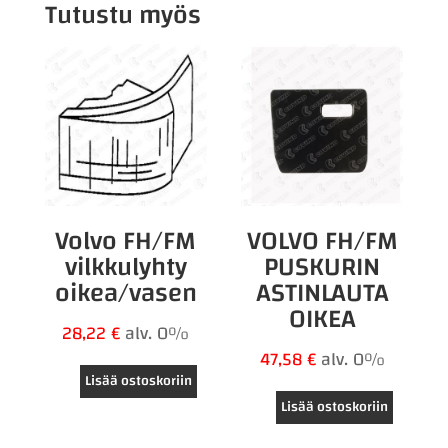
Tutustu myös
Volvo FH/FM
VOLVO FH/FM
vilkkulyhty
PUSKURIN
oikea/vasen
ASTINLAUTA
OIKEA
28,22
€
alv. 0%
47,58
€
alv. 0%
Lisää ostoskoriin
Lisää ostoskoriin