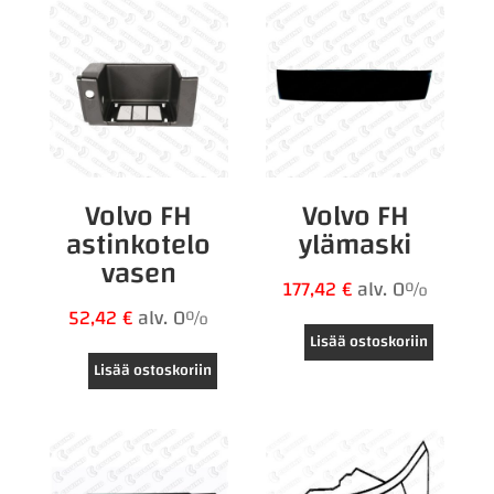
Volvo FH
Volvo FH
astinkotelo
ylämaski
vasen
177,42
€
alv. 0%
52,42
€
alv. 0%
Lisää ostoskoriin
Lisää ostoskoriin