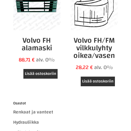
Volvo FH
Volvo FH/FM
alamaski
vilkkulyhty
oikea/vasen
88,71
€
alv. 0%
28,22
€
alv. 0%
Lisää ostoskoriin
Lisää ostoskoriin
Osastot
Renkaat ja vanteet
Hydrauliikka