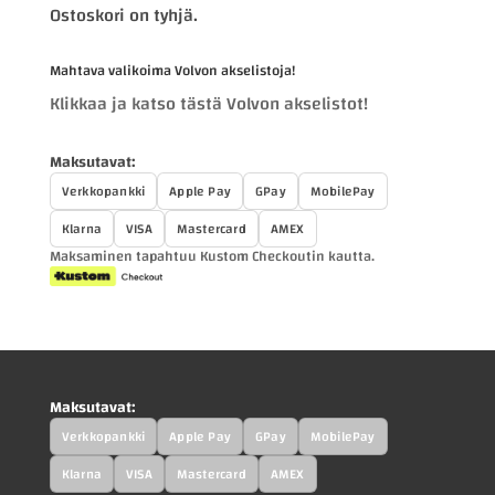
Ostoskori on tyhjä.
Mahtava valikoima Volvon akselistoja!
Klikkaa ja katso tästä Volvon akselistot!
Maksutavat:
Verkkopankki
Apple Pay
GPay
MobilePay
Klarna
VISA
Mastercard
AMEX
Maksaminen tapahtuu Kustom Checkoutin kautta.
Maksutavat:
Verkkopankki
Apple Pay
GPay
MobilePay
Klarna
VISA
Mastercard
AMEX