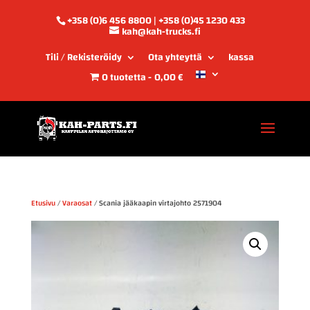
+358 (0)6 456 8800 | +358 (0)45 1230 433
kah@kah-trucks.fi
Tili / Rekisteröidy
Ota yhteyttä
kassa
0 tuotetta
0,00 €
Etusivu
/
Varaosat
/ Scania jääkaapin virtajohto 2571904