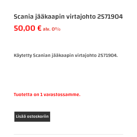
Scania jääkaapin virtajohto 2571904
50,00
€
alv. 0%
Käytetty Scanian jääkaapin virtajohto 2571904.
Tuotetta on 1 varastossamme.
Scania
Lisää ostoskoriin
jääkaapin
virtajohto