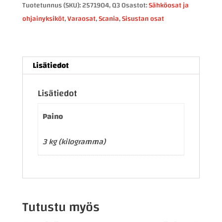
2571904
Tuotetunnus (SKU):
2571904, Q3
Osastot:
Sähköosat ja
määrä
ohjainyksiköt
,
Varaosat
,
Scania
,
Sisustan osat
Lisätiedot
Lisätiedot
Paino
3 kg (kilogramma)
Tutustu myös