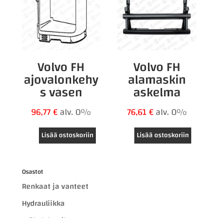
Volvo FH
Volvo FH
ajovalonkehy
alamaskin
s vasen
askelma
96,77
€
alv. 0%
76,61
€
alv. 0%
Lisää ostoskoriin
Lisää ostoskoriin
Osastot
Renkaat ja vanteet
Hydrauliikka