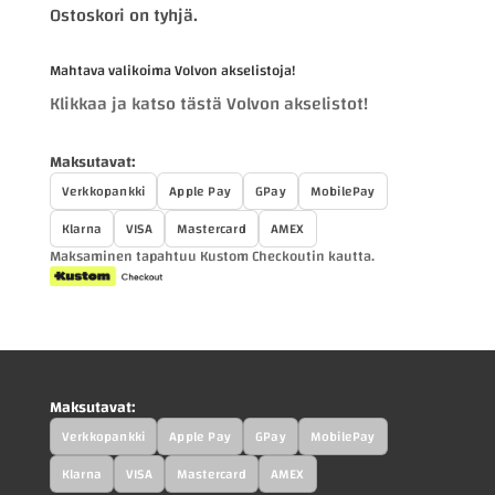
Ostoskori on tyhjä.
Mahtava valikoima Volvon akselistoja!
Klikkaa ja katso tästä Volvon akselistot!
Maksutavat:
Verkkopankki
Apple Pay
GPay
MobilePay
Klarna
VISA
Mastercard
AMEX
Maksaminen tapahtuu Kustom Checkoutin kautta.
Maksutavat:
Verkkopankki
Apple Pay
GPay
MobilePay
Klarna
VISA
Mastercard
AMEX