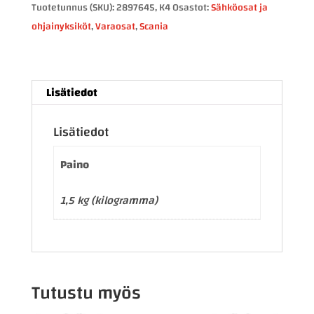
2897645
Tuotetunnus (SKU):
2897645, K4
Osastot:
Sähköosat ja
määrä
ohjainyksiköt
,
Varaosat
,
Scania
Lisätiedot
Lisätiedot
Paino
1,5 kg (kilogramma)
Tutustu myös