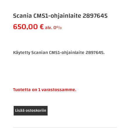
Scania CMS1-ohjainlaite 2897645
650,00
€
alv. 0%
Käytetty Scanian CMS1-ohjainlaite 2897645.
Tuotetta on 1 varastossamme.
Scania
Lisää ostoskoriin
CMS1-
ohjainlaite