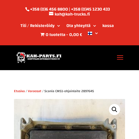
+358 (0)6 456 8800 | +358 (0)45 1230 433
kah@kah-trucks.fi
Tili / Rekisteröidy
Ota yhteyttä
kassa
0 tuotetta
0,00 €
Etusivu
/
Varaosat
/ Scania CMS1-ohjainlaite 2897645