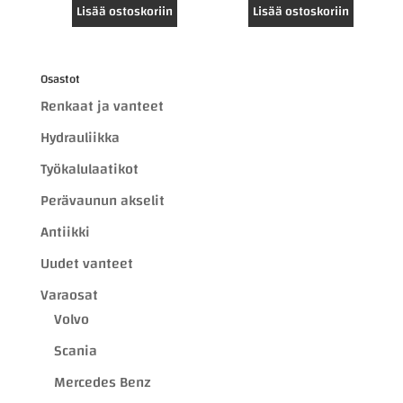
Lisää ostoskoriin
Lisää ostoskoriin
Osastot
Renkaat ja vanteet
Hydrauliikka
Työkalulaatikot
Perävaunun akselit
Antiikki
Uudet vanteet
Varaosat
Volvo
Scania
Mercedes Benz