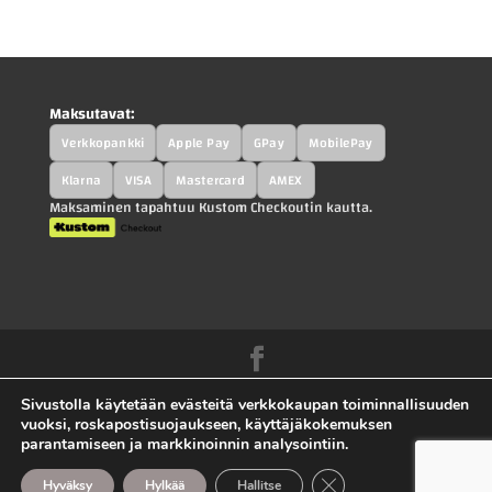
Maksutavat:
Verkkopankki
Apple Pay
GPay
MobilePay
Klarna
VISA
Mastercard
AMEX
Maksaminen tapahtuu Kustom Checkoutin kautta.
Kah-Parts.fi - Kah-Trucks.fi - Kauppilan
Sivustolla käytetään evästeitä verkkokaupan toiminnallisuuden
Autohajottamo Oy |
Tietosuojaseloste
|
vuoksi, roskapostisuojaukseen, käyttäjäkokemuksen
parantamiseen ja markkinoinnin analysointiin.
Toimitusehdot
|
Ota yhteyttä |
Sivuston toteutus
Sulje evästebanneri
mojovagroup.com.
Hyväksy
Hylkää
Hallitse