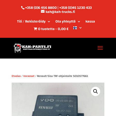
+358 (0)6 456 8800 | +358 (0)45 1230 433
kah@kah-trucks.fi
Tili / Rekisteröidy
Ota yhteyttä
kassa
0 tuotetta
0,00 €
Etusivu
/
Varaosat
/ Renault/Sisu TRF-ohjainlaite 5010577661