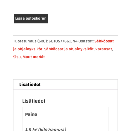
Renault/Sisu
Lisää ostoskoriin
TRF-
ohjainlaite
5010577661
Tuotetunnus (SKU):
5010577661, N4
Osastot:
Sähköosat
määrä
ja ohjainyksiköt
,
Sähköosat ja ohjainyksiköt
,
Varaosat
,
Sisu
,
Muut merkit
Lisätiedot
Lisätiedot
Paino
1,5 kg (kilogramma)