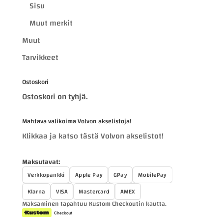
Sisu
Muut merkit
Muut
Tarvikkeet
Ostoskori
Ostoskori on tyhjä.
Mahtava valikoima Volvon akselistoja!
Klikkaa ja katso tästä Volvon akselistot!
Maksutavat:
Verkkopankki
Apple Pay
GPay
MobilePay
Klarna
VISA
Mastercard
AMEX
Maksaminen tapahtuu Kustom Checkoutin kautta.