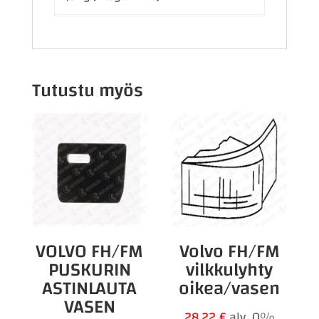
Tutustu myös
VOLVO FH/FM
Volvo FH/FM
PUSKURIN
vilkkulyhty
ASTINLAUTA
oikea/vasen
VASEN
28,22
€
alv. 0%