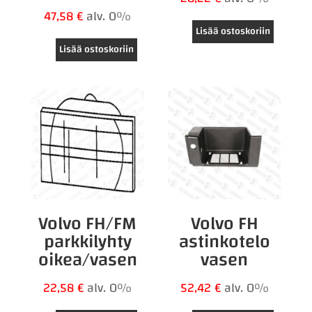
47,58
€
alv. 0%
Lisää ostoskoriin
Lisää ostoskoriin
Volvo FH/FM
Volvo FH
parkkilyhty
astinkotelo
oikea/vasen
vasen
22,58
€
alv. 0%
52,42
€
alv. 0%