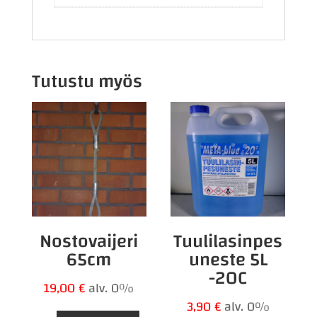
Tutustu myös
Nostovaijeri
Tuulilasinpes
65cm
uneste 5L
-20C
19,00
€
alv. 0%
3,90
€
alv. 0%