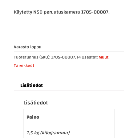
Käytetty NSD peruutuskamera 1705-00007.
Varasto loppu
Tuotetunnus (SKU):
1705-00007, I4
Osastot:
Muut
,
Tarvikkeet
Lisätiedot
Lisätiedot
Paino
1,5 kg (kilogramma)