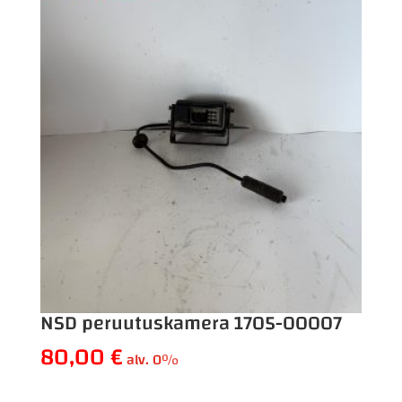
NSD peruutuskamera 1705-00007
80,00
€
alv. 0%