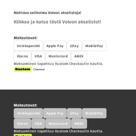
Mahtava valikoima Volvon akselistoja!
Klikkaa ja katso tästä Volvon akselistot!
Maksutavat:
Verkkopankki
Apple Pay
GPay
MobilePay
Klarna
VISA
Mastercard
AMEX
Maksaminen tapahtuu Kustom Checkoutin kautta.
Maksutavat:
Verkkopankki
Apple Pay
GPay
MobilePay
Klarna
VISA
Mastercard
AMEX
Maksaminen tapahtuu Kustom Checkoutin kautta.