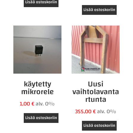
Lisää ostoskoriin
Lisää ostoskoriin
käytetty
Uusi
mikrorele
vaihtolavanta
rtunta
1,00
€
alv. 0%
355,00
€
alv. 0%
Lisää ostoskoriin
Lisää ostoskoriin