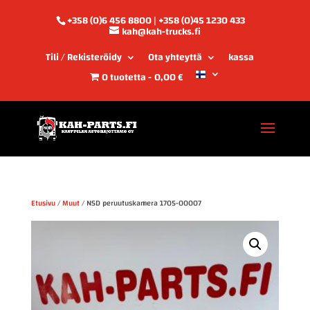
+358 (0)6 456 8800 | +358 (0)45 1230 433
kah@kah-trucks.fi
Tili / Rekisteröidy
Ota yhteyttä
kassa
0 tuotetta
0,00 €
Etusivu
/
Muut
/ NSD peruutuskamera 1705-00007